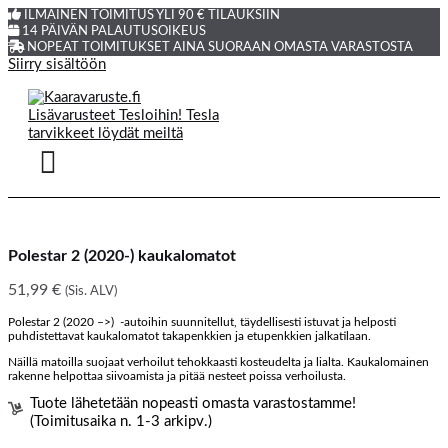
ILMAINEN TOIMITUS YLI 90 € TILAUKSIIN
14 PÄIVÄN PALAUTUSOIKEUS
NOPEAT TOIMITUKSET AINA SUORAAN OMASTA VARASTOSTA
Siirry sisältöön
Polestar 2 (2020-) kaukalomatot
51,99
€
(Sis. ALV)
Polestar 2 (2020 –>) -autoihin suunnitellut, täydellisesti istuvat ja helposti
puhdistettavat kaukalomatot takapenkkien ja etupenkkien jalkatilaan.
Näillä matoilla suojaat verhoilut tehokkaasti kosteudelta ja lialta. Kaukalomainen
rakenne helpottaa siivoamista ja pitää nesteet poissa verhoilusta.
Tuote lähetetään nopeasti omasta varastostamme!
(Toimitusaika n. 1-3 arkipv.)