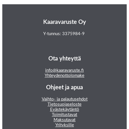
Kaaravaruste Oy
Y-tunnus: 3375984-9
Ota yhteyttä
info@kaaravaruste.fi
Yhteydenottolomake
Ohjeet ja apua
Vaihto- ja palautusehdot
Tietosuojaseloste
Evästekäytäntö
Toimitustavat
Maksutavat
Yrityksille