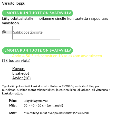
Varasto loppu
ILMOITA KUN TUOTE ON SAATAVILLA
Liity odotuslistalle
Ilmoitamme sinulle kun tuotetta saapuu taas
varastoon.
ILMOITA KUN TUOTE ON SAATAVILLA
Arvio
4.50
5:stä perustuen
18
asiakkaan arvotukseen.
(
18
tuotearviota)
Kuvaus
Lisätiedot
Arviot (18)
Tyylikkäät ja kestävät kaukalomatot Polestar 2 (2020-) -autoihin! Helppo
puhdistaa. Sisältää matot takapenkkien, ja etupenkkien jalkatilaan, eli yhteensä 4
kaukalomattoa.
Paino
3 kg (kilogramma)
Mitat
55 × 40 × 20 cm (senttimetri)
Yllä esitetyt mitat ovat pakkausmitat (55x40x20)
Mitat