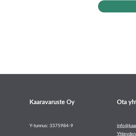
Kaaravaruste Oy
Ota yh
Y-tunnus: 3375984-9
info@kaar
Yhteyden