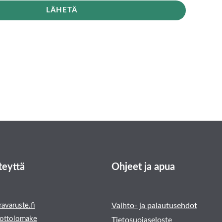
LÄHETÄ
teyttä
Ohjeet ja apua
avaruste.fi
Vaihto- ja palautusehdot
ottolomake
Tietosuojaseloste