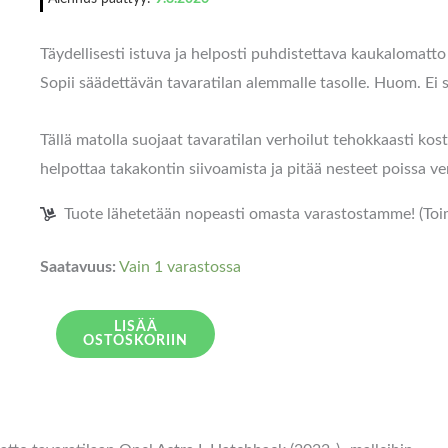
(alempi
taso)
Täydellisesti istuva ja helposti puhdistettava kaukalomatt
määrä
Sopii säädettävän tavaratilan alemmalle tasolle. Huom. Ei s
Tällä matolla suojaat tavaratilan verhoilut tehokkaasti kos
helpottaa takakontin siivoamista ja pitää nesteet poissa ve
Tuote lähetetään nopeasti omasta varastostamme! (Toimi
Saatavuus:
Vain 1 varastossa
LISÄÄ
OSTOSKORIIN