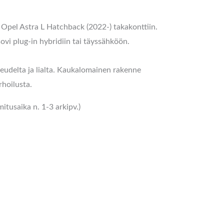
o Opel Astra L Hatchback (2022-) takakonttiin.
ovi plug-in hybridiin tai täyssähköön.
teudelta ja lialta. Kaukalomainen rakenne
rhoilusta.
tusaika n. 1-3 arkipv.)