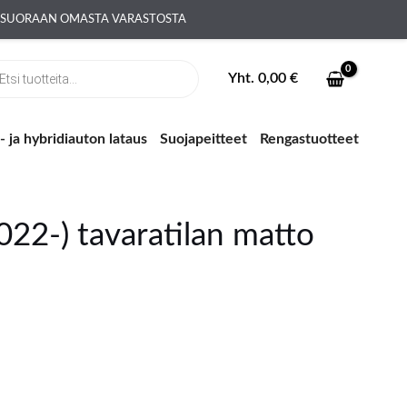
A SUORAAN OMASTA VARASTOSTA
ts
Yht.
0,00
€
 ja hybridiauton lataus
Suojapeitteet
Rengastuotteet
022-) tavaratilan matto