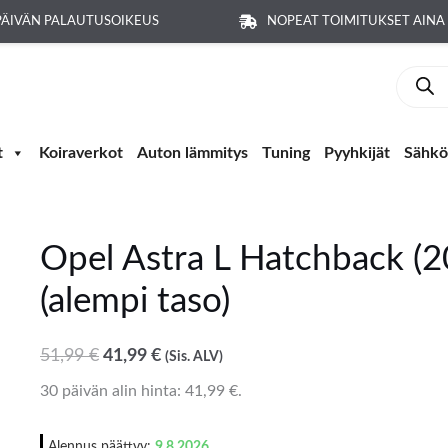
PÄIVÄN PALAUTUSOIKEUS
NOPEAT TOIMITUKSET AIN
Produc
search
t
Koiraverkot
Auton lämmitys
Tuning
Pyyhkijät
Sähkö-
Opel Astra L Hatchback (2
Opel
Alkuperäinen
Nykyinen
Astra
hinta
hinta
(alempi taso)
L
oli:
on:
Hatchback
51,99 €.
41,99 €.
51,99
€
41,99
€
(Sis. ALV)
(2022-)
30 päivän alin hinta:
41,99
€
.
tavaratilan
matto
Alennus päättyy:
9.8.2026