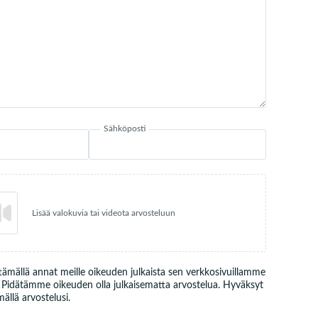
Sähköposti
Lisää valokuvia tai videota arvosteluun
ttämällä annat meille oikeuden julkaista sen verkkosivuillamme
. Pidätämme oikeuden olla julkaisematta arvostelua. Hyväksyt
llä arvostelusi.