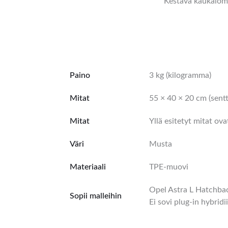
Kestävä kaukaloma
Kuvaus
Lisätiedot
Arviot (0)
Paino
3 kg (kilogramma)
Mitat
55 × 40 × 20 cm (sentt
Mitat
Yllä esitetyt mitat ov
Väri
Musta
Materiaali
TPE-muovi
Opel Astra L Hatchbac
Sopii malleihin
Ei sovi plug-in hybridi