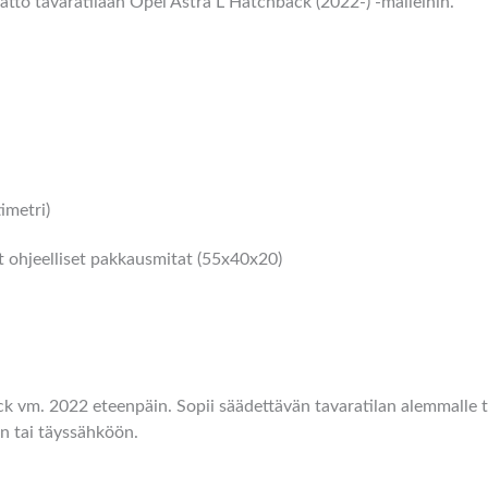
tto tavaratilaan Opel Astra L Hatchback (2022-) -malleihin.
imetri)
at ohjeelliset pakkausmitat (55x40x20)
k vm. 2022 eteenpäin. Sopii säädettävän tavaratilan alemmalle 
in tai täyssähköön.