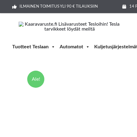
Siirry
ILMAINEN TOIMITUS YLI 90 € TILAUKSIIN
14 
sisältöön
Tuotteet Teslaan
Automatot
Kuljetusjärjestelmä
Ale!