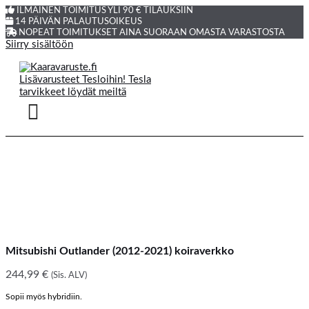
ILMAINEN TOIMITUS YLI 90 € TILAUKSIIN
14 PÄIVÄN PALAUTUSOIKEUS
NOPEAT TOIMITUKSET AINA SUORAAN OMASTA VARASTOSTA
Siirry sisältöön
Mitsubishi Outlander (2012-2021) koiraverkko
244,99
€
(Sis. ALV)
Sopii myös hybridiin.