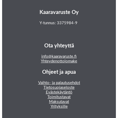
Kaaravaruste Oy
Y-tunnus: 3375984-9
Ota yhteyttä
info@kaaravaruste.fi
Yhteydenottolomake
Ohjeet ja apua
Vaihto- ja palautusehdot
Tietosuojaseloste
Evästekäytäntö
Toimitustavat
Maksutavat
Yrityksille