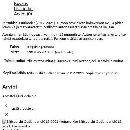
Kuvaus
Lisätiedot
Arviot (0)
Mitsubishi Outlander (2012-2021) -autoon soveltuvan koiraverkon avulla pidät
lemmikit ja matkatavarat turvallisesti auton tavaratilassa omalla paikallaan.
Asentaminen käy nopeasti, vain noin 15 minuutissa. Auton rakenteisiin ei tarvitse
tehdä muutoksia tai porata reikiä. Pakkaus sisältää asennusohjeen.
Paino
3 kg (kilogramma)
Mitat
130 × 45 × 10 cm (senttimetri)
Yllä esitetyt mitat (130x45x10cm) ovat ohjeelliset toimitusmitat
Toimitusmitat
Mitsubishi Outlander vm. 2012-2021. Sopii myös hybridiin.
Sopii malleihin
Arviot
Arvosteluja ei vielä ole
Lisää arvostelu
Mitsubishi Outlander (2012-
2021) koiraverkko