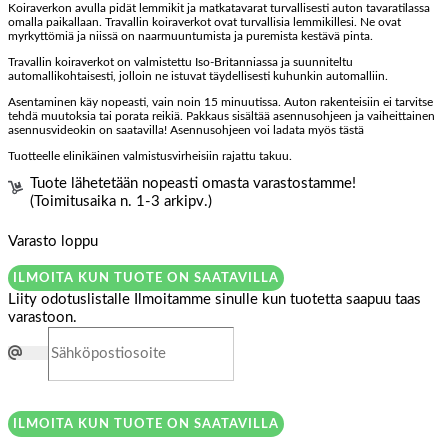
Koiraverkon avulla pidät lemmikit ja matkatavarat turvallisesti auton tavaratilassa
omalla paikallaan. Travallin koiraverkot ovat turvallisia lemmikillesi. Ne ovat
myrkyttömiä ja niissä on naarmuuntumista ja puremista kestävä pinta.
Travallin koiraverkot on valmistettu Iso-Britanniassa ja suunniteltu
automallikohtaisesti, jolloin ne istuvat täydellisesti kuhunkin automalliin.
Asentaminen käy nopeasti, vain noin 15 minuutissa. Auton rakenteisiin ei tarvitse
tehdä muutoksia tai porata reikiä. Pakkaus sisältää asennusohjeen ja vaiheittainen
asennusvideokin on saatavilla! Asennusohjeen voi ladata myös tästä
Tuotteelle elinikäinen valmistusvirheisiin rajattu takuu.
Tuote lähetetään nopeasti omasta varastostamme!
(Toimitusaika n. 1-3 arkipv.)
Varasto loppu
ILMOITA KUN TUOTE ON SAATAVILLA
Liity odotuslistalle
Ilmoitamme sinulle kun tuotetta saapuu taas
varastoon.
ILMOITA KUN TUOTE ON SAATAVILLA