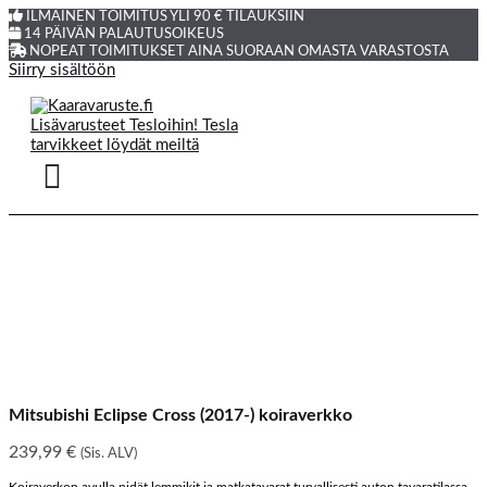
ILMAINEN TOIMITUS YLI 90 € TILAUKSIIN
14 PÄIVÄN PALAUTUSOIKEUS
NOPEAT TOIMITUKSET AINA SUORAAN OMASTA VARASTOSTA
Siirry sisältöön
Mitsubishi Eclipse Cross (2017-) koiraverkko
239,99
€
(Sis. ALV)