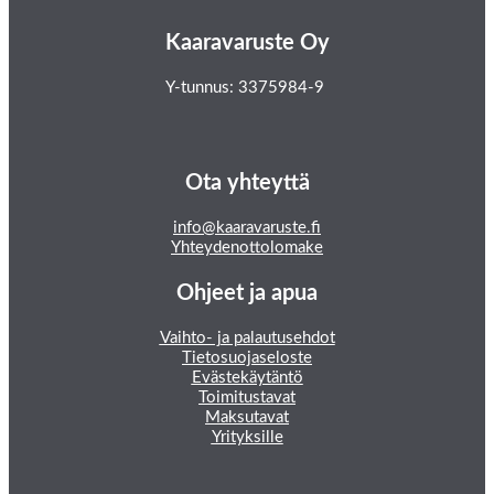
Kaaravaruste Oy
Y-tunnus: 3375984-9
Ota yhteyttä
info@kaaravaruste.fi
Yhteydenottolomake
Ohjeet ja apua
Vaihto- ja palautusehdot
Tietosuojaseloste
Evästekäytäntö
Toimitustavat
Maksutavat
Yrityksille