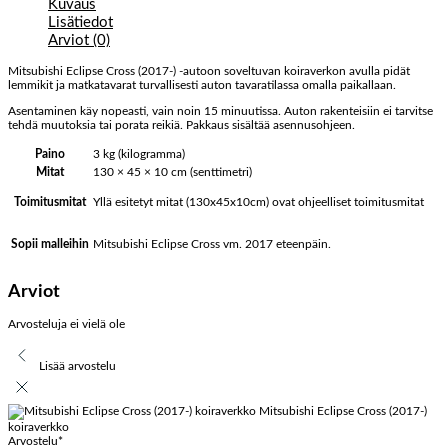
Kuvaus
Lisätiedot
Arviot (0)
Mitsubishi Eclipse Cross (2017-) -autoon soveltuvan koiraverkon avulla pidät
lemmikit ja matkatavarat turvallisesti auton tavaratilassa omalla paikallaan.
Asentaminen käy nopeasti, vain noin 15 minuutissa. Auton rakenteisiin ei tarvitse
tehdä muutoksia tai porata reikiä. Pakkaus sisältää asennusohjeen.
Paino
3 kg (kilogramma)
Mitat
130 × 45 × 10 cm (senttimetri)
Yllä esitetyt mitat (130x45x10cm) ovat ohjeelliset toimitusmitat
Toimitusmitat
Mitsubishi Eclipse Cross vm. 2017 eteenpäin.
Sopii malleihin
Arviot
Arvosteluja ei vielä ole
Lisää arvostelu
Mitsubishi Eclipse Cross (2017-)
koiraverkko
Arvostelu
*