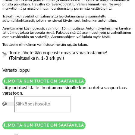
Koiraverkon avulla pidät lemmikit ja matkatavarat turvallisesti auton tavaratilassa
omalla paikallaan. Travallin koiraverkot ovat turvallisia lemmikillesi. Ne ovat
myrkyttömiä ja niissä on naarmuuntumista ja puremista kestävä pinta.
Travallin koiraverkot on valmistettu Iso-Britanniassa ja suunniteltu
automallikohtaisesti, jolloin ne istuvat täydellisesti kuhunkin automalliin.
Asentaminen käy nopeasti, vain noin 15 minuutissa. Auton rakenteisiin ei tarvitse
tehdä muutoksia tai porata reikiä. Pakkaus sisältää asennusohjeen ja vaiheittainen
asennusvideokin on saatavilla! Asennusohjeen voi ladata myös tästä
Tuotteelle elinikäinen valmistusvirheisiin rajattu takuu.
Tuote lähetetään nopeasti omasta varastostamme!
(Toimitusaika n. 1-3 arkipv.)
Varasto loppu
ILMOITA KUN TUOTE ON SAATAVILLA
Liity odotuslistalle
Ilmoitamme sinulle kun tuotetta saapuu taas
varastoon.
ILMOITA KUN TUOTE ON SAATAVILLA