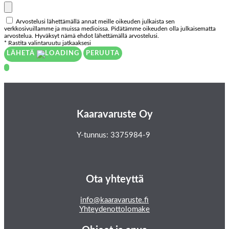
Arvostelusi lähettämällä annat meille oikeuden julkaista sen
verkkosivuillamme ja muissa medioissa. Pidätämme oikeuden olla julkaisematta
arvostelua. Hyväksyt nämä ehdot lähettämällä arvostelusi.
* Rastita valintaruutu jatkaaksesi
LÄHETÄ
PERUUTA
Kaaravaruste Oy
Y-tunnus: 3375984-9
Ota yhteyttä
info@kaaravaruste.fi
Yhteydenottolomake