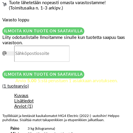
Tuote lähetetään nopeasti omasta varastostamme!
(Toimitusaika n. 1-3 arkipv.)
Varasto loppu
ILMOITA KUN TUOTE ON SAATAVILLA
Liity odotuslistalle
Ilmoitamme sinulle kun tuotetta saapuu taas
varastoon.
ILMOITA KUN TUOTE ON SAATAVILLA
Arvio
5.00
5:stä perustuen
1
asiakkaan arvotukseen.
(
1
tuotearvio)
Kuvaus
Lisätiedot
Arviot (1)
Tyylikkäät ja kestävät kaukalomatot MG4 Electric (2022-) -autoihin! Helppo
puhdistaa. Sisältää matot takapenkkien ja etupenkkien jalkatilaan.
Paino
3 kg (kilogramma)