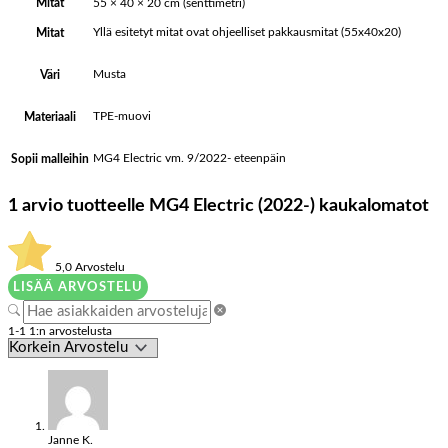
Mitat
55 × 40 × 20 cm (senttimetri)
Yllä esitetyt mitat ovat ohjeelliset pakkausmitat (55x40x20)
Mitat
Musta
Väri
TPE-muovi
Materiaali
MG4 Electric vm. 9/2022- eteenpäin
Sopii malleihin
1 arvio tuotteelle
MG4 Electric (2022-) kaukalomatot
5,0
Arvostelu
LISÄÄ ARVOSTELU
1-1 1:n arvostelusta
Janne K.