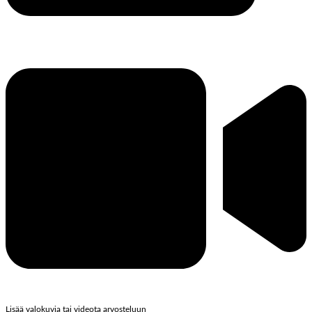
Lisää valokuvia tai videota arvosteluun