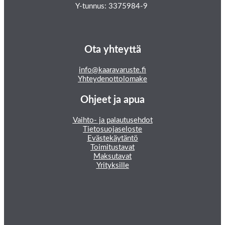
Y-tunnus: 3375984-9
Ota yhteyttä
info@kaaravaruste.fi
Yhteydenottolomake
Ohjeet ja apua
Vaihto- ja palautusehdot
Tietosuojaseloste
Evästekäytäntö
Toimitustavat
Maksutavat
Yrityksille