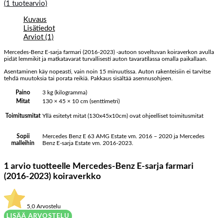
(
1
tuotearvio)
Kuvaus
Lisätiedot
Arviot (1)
Mercedes-Benz E-sarja farmari (2016-2023) -autoon soveltuvan koiraverkon avulla
pidät lemmikit ja matkatavarat turvallisesti auton tavaratilassa omalla paikallaan.
Asentaminen käy nopeasti, vain noin 15 minuutissa. Auton rakenteisiin ei tarvitse
tehdä muutoksia tai porata reikiä. Pakkaus sisältää asennusohjeen.
Paino
3 kg (kilogramma)
Mitat
130 × 45 × 10 cm (senttimetri)
Yllä esitetyt mitat (130x45x10cm) ovat ohjeelliset toimitusmitat
Toimitusmitat
Mercedes Benz E 63 AMG Estate vm. 2016 – 2020 ja Mercedes
Sopii
Benz E-sarja Estate vm. 2016-2023.
malleihin
1 arvio tuotteelle
Mercedes-Benz E-sarja farmari
(2016-2023) koiraverkko
5,0
Arvostelu
LISÄÄ ARVOSTELU