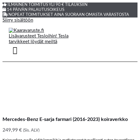
ILMAINEN TOIMITUS YLI 90 € TILAUKSIIN
14 PÄIVÄN PALAUTUSOIKEUS
NOPEAT TOIMITUKSET AINA SUORAAN OMASTA VARASTOSTA
Siirry sisältöön
Mercedes-Benz E-sarja farmari (2016-2023) koiraverkko
249,99
€
(Sis. ALV)