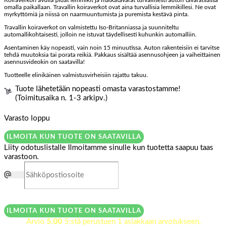
Koiraverkon avulla pidät lemmikit ja matkatavarat turvallisesti auton tavaratilassa
omalla paikallaan. Travallin koiraverkot ovat aina turvallisia lemmikillesi. Ne ovat
myrkyttömiä ja niissä on naarmuuntumista ja puremista kestävä pinta.
Travallin koiraverkot on valmistettu Iso-Britanniassa ja suunniteltu
automallikohtaisesti, jolloin ne istuvat täydellisesti kuhunkin automalliin.
Asentaminen käy nopeasti, vain noin 15 minuutissa. Auton rakenteisiin ei tarvitse
tehdä muutoksia tai porata reikiä. Pakkaus sisältää asennusohjeen ja vaiheittainen
asennusvideokin on saatavilla!
Tuotteelle elinikäinen valmistusvirheisiin rajattu takuu.
Tuote lähetetään nopeasti omasta varastostamme!
(Toimitusaika n. 1-3 arkipv.)
Varasto loppu
ILMOITA KUN TUOTE ON SAATAVILLA
Liity odotuslistalle
Ilmoitamme sinulle kun tuotetta saapuu taas
varastoon.
ILMOITA KUN TUOTE ON SAATAVILLA
Arvio
5.00
5:stä perustuen
1
asiakkaan arvotukseen.