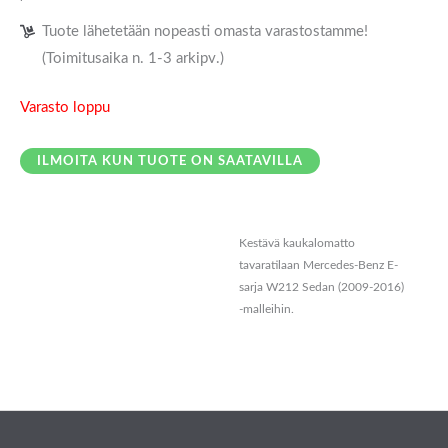
Tuote lähetetään nopeasti omasta varastostamme!
(Toimitusaika n. 1-3 arkipv.)
Varasto loppu
ILMOITA KUN TUOTE ON SAATAVILLA
Kestävä kaukalomatto
Kuvaus
tavaratilaan Mercedes-Benz E-
sarja W212 Sedan (2009-2016)
Lisätiedot
-malleihin.
Arviot (0)