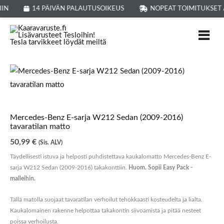
Siirry
IIN
14 PÄIVÄN PALAUTUSOIKEUS
NOPEAT TOIMITUKSET 
sisältöön
Mercedes-Benz E-sarja W212 Sedan (2009-2016)
tavaratilan matto
50,99
€
(Sis. ALV)
Täydellisesti istuva ja helposti puhdistettava kaukalomatto Mercedes-Benz E-
sarja W212 Sedan (2009-2016) takakonttiin.
Huom. Sopii Easy Pack -
malleihin.
Tällä matolla suojaat tavaratilan verhoilut tehokkaasti kosteudelta ja lialta.
Kaukalomainen rakenne helpottaa takakontin siivoamista ja pitää nesteet
poissa verhoilusta.