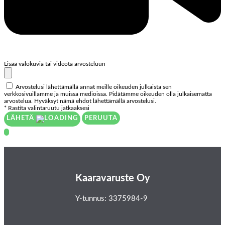
Lisää valokuvia tai videota arvosteluun
Arvostelusi lähettämällä annat meille oikeuden julkaista sen
verkkosivuillamme ja muissa medioissa. Pidätämme oikeuden olla julkaisematta
arvostelua. Hyväksyt nämä ehdot lähettämällä arvostelusi.
* Rastita valintaruutu jatkaaksesi
LÄHETÄ
PERUUTA
Kaaravaruste Oy
Y-tunnus: 3375984-9