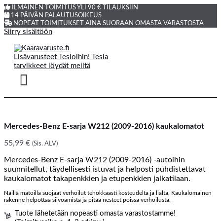
ILMAINEN TOIMITUS YLI 90 € TILAUKSIIN
14 PÄIVÄN PALAUTUSOIKEUS
NOPEAT TOIMITUKSET AINA SUORAAN OMASTA VARASTOSTA
Siirry sisältöön
Mercedes-Benz E-sarja W212 (2009-2016) kaukalomatot
55,99
€
(Sis. ALV)
Mercedes-Benz E-sarja W212 (2009-2016) -autoihin
suunnitellut, täydellisesti istuvat ja helposti puhdistettavat
kaukalomatot takapenkkien ja etupenkkien jalkatilaan.
Näillä matoilla suojaat verhoilut tehokkaasti kosteudelta ja lialta. Kaukalomainen
rakenne helpottaa siivoamista ja pitää nesteet poissa verhoilusta.
Tuote lähetetään nopeasti omasta varastostamme!