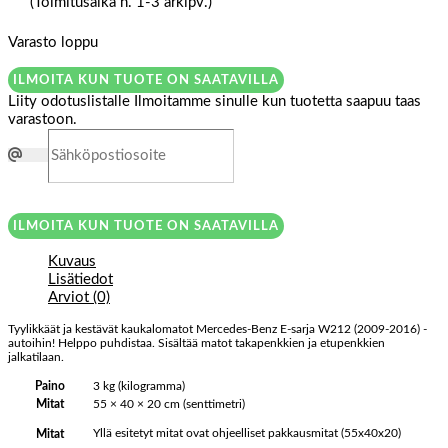
(Toimitusaika n. 1-3 arkipv.)
Varasto loppu
ILMOITA KUN TUOTE ON SAATAVILLA
Liity odotuslistalle
Ilmoitamme sinulle kun tuotetta saapuu taas
varastoon.
ILMOITA KUN TUOTE ON SAATAVILLA
Kuvaus
Lisätiedot
Arviot (0)
Tyylikkäät ja kestävät kaukalomatot Mercedes-Benz E-sarja W212 (2009-2016) -
autoihin! Helppo puhdistaa. Sisältää matot takapenkkien ja etupenkkien
jalkatilaan.
Paino
3 kg (kilogramma)
Mitat
55 × 40 × 20 cm (senttimetri)
Yllä esitetyt mitat ovat ohjeelliset pakkausmitat (55x40x20)
Mitat