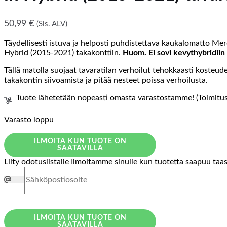
50,99
€
(Sis. ALV)
Täydellisesti istuva ja helposti puhdistettava kaukalomatto M
Hybrid (2015-2021) takakonttiin.
Huom. Ei sovi kevythybridiin 
Tällä matolla suojaat tavaratilan verhoilut tehokkaasti kosteud
takakontin siivoamista ja pitää nesteet poissa verhoilusta.
Tuote lähetetään nopeasti omasta varastostamme! (Toimitusa
Varasto loppu
ILMOITA KUN TUOTE ON
SAATAVILLA
Liity odotuslistalle
Ilmoitamme sinulle kun tuotetta saapuu taa
ILMOITA KUN TUOTE ON
SAATAVILLA