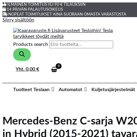
ILMAINEN TOIMITUS YLI 90 € TILAUKSIIN
14 PÄIVÄN PALAUTUSOIKEUS
NOPEAT TOIMITUKSET AINA SUORAAN OMASTA VARASTOSTA
Siirry sisältöön
Products search
Yht.
0,00
€
Tuotteet Teslaan
Automatot
Kuljetusjärjestelmät
Mercedes-Benz C-sarja W20
in Hybrid (2015-2021) tavar