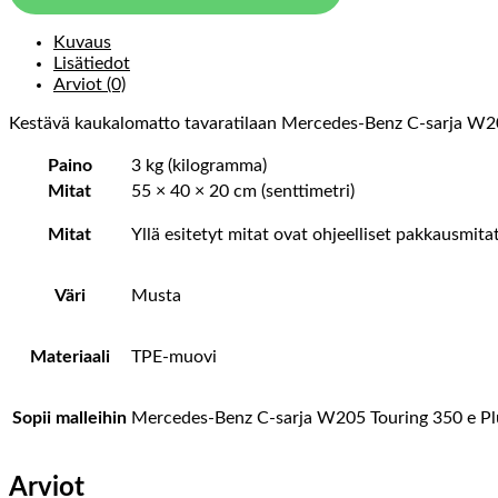
Kuvaus
Lisätiedot
Arviot (0)
Kestävä kaukalomatto tavaratilaan Mercedes-Benz C-sarja W205
Paino
3 kg (kilogramma)
Mitat
55 × 40 × 20 cm (senttimetri)
Mitat
Yllä esitetyt mitat ovat ohjeelliset pakkausmit
Väri
Musta
Materiaali
TPE-muovi
Sopii malleihin
Mercedes-Benz C-sarja W205 Touring 350 e Plug
Arviot