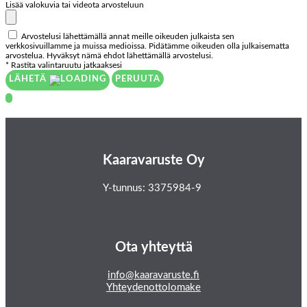
Lisää valokuvia tai videota arvosteluun
Arvostelusi lähettämällä annat meille oikeuden julkaista sen
verkkosivuillamme ja muissa medioissa. Pidätämme oikeuden olla julkaisematta
arvostelua. Hyväksyt nämä ehdot lähettämällä arvostelusi.
* Rastita valintaruutu jatkaaksesi
LÄHETÄ
PERUUTA
Kaaravaruste Oy
Y-tunnus: 3375984-9
Ota yhteyttä
info@kaaravaruste.fi
Yhteydenottolomake