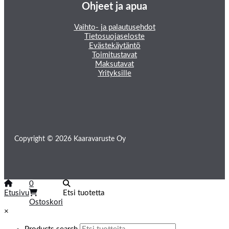
Ohjeet ja apua
Vaihto- ja palautusehdot
Tietosuojaseloste
Evästekäytäntö
Toimitustavat
Maksutavat
Yrityksille
Copyright © 2026 Kaaravaruste Oy
0
Etusivu
Etsi tuotetta
Ostoskori
×