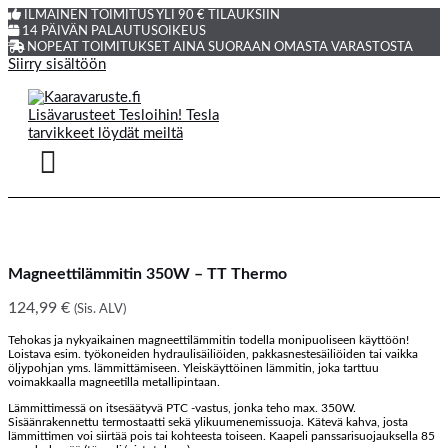
ILMAINEN TOIMITUS YLI 90 € TILAUKSIIN
14 PÄIVÄN PALAUTUSOIKEUS
NOPEAT TOIMITUKSET AINA SUORAAN OMASTA VARASTOSTA
Siirry sisältöön
Magneettilämmitin 350W – TT Thermo
124,99
€
(Sis. ALV)
Tehokas ja nykyaikainen magneettilämmitin todella monipuoliseen käyttöön!
Loistava esim. työkoneiden hydraulisäiliöiden, pakkasnestesäiliöiden tai vaikka
öljypohjan yms. lämmittämiseen. Yleiskäyttöinen lämmitin, joka tarttuu
voimakkaalla magneetilla metallipintaan.
Lämmittimessä on itsesäätyvä PTC -vastus, jonka teho max. 350W.
Sisäänrakennettu termostaatti sekä ylikuumenemissuoja. Kätevä kahva, josta
lämmittimen voi siirtää pois tai kohteesta toiseen. Kaapeli panssarisuojauksella 85