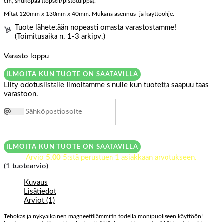
cm, shukopää (töpseli/pistotulppa).
Mitat 120mm x 130mm x 40mm. Mukana asennus- ja käyttöohje.
Tuote lähetetään nopeasti omasta varastostamme!
(Toimitusaika n. 1-3 arkipv.)
Varasto loppu
ILMOITA KUN TUOTE ON SAATAVILLA
Liity odotuslistalle
Ilmoitamme sinulle kun tuotetta saapuu taas
varastoon.
ILMOITA KUN TUOTE ON SAATAVILLA
Arvio
5.00
5:stä perustuen
1
asiakkaan arvotukseen.
(
1
tuotearvio)
Kuvaus
Lisätiedot
Arviot (1)
Tehokas ja nykyaikainen magneettilämmitin todella monipuoliseen käyttöön!