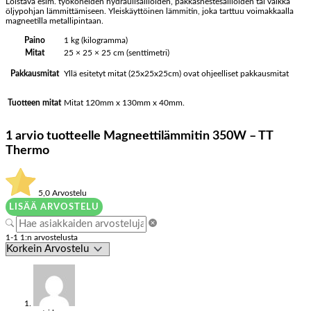
Loistava esim. työkoneiden hydraulisäiliöiden, pakkasnestesäiliöiden tai vaikka
öljypohjan lämmittämiseen. Yleiskäyttöinen lämmitin, joka tarttuu voimakkaalla
magneetilla metallipintaan.
Paino
1 kg (kilogramma)
Mitat
25 × 25 × 25 cm (senttimetri)
Yllä esitetyt mitat (25x25x25cm) ovat ohjeelliset pakkausmitat
Pakkausmitat
Mitat 120mm x 130mm x 40mm.
Tuotteen mitat
1 arvio tuotteelle
Magneettilämmitin 350W – TT
Thermo
5,0
Arvostelu
LISÄÄ ARVOSTELU
1-1 1:n arvostelusta