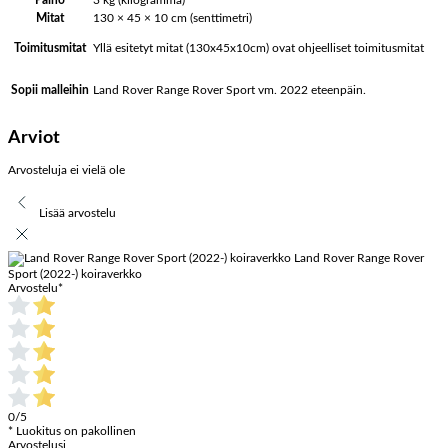
Paino
3 kg (kilogramma)
Mitat
130 × 45 × 10 cm (senttimetri)
Yllä esitetyt mitat (130x45x10cm) ovat ohjeelliset toimitusmitat
Toimitusmitat
Land Rover Range Rover Sport vm. 2022 eteenpäin.
Sopii malleihin
Arviot
Arvosteluja ei vielä ole
Lisää arvostelu
Land Rover Range Rover
Sport (2022-) koiraverkko
Arvostelu
*
0/5
* Luokitus on pakollinen
Arvostelusi