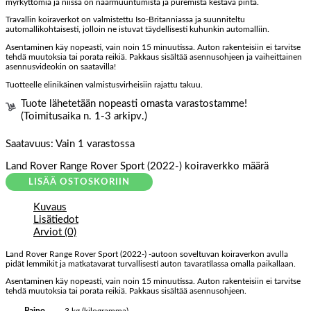
myrkyttömiä ja niissä on naarmuuntumista ja puremista kestävä pinta.
Travallin koiraverkot on valmistettu Iso-Britanniassa ja suunniteltu
automallikohtaisesti, jolloin ne istuvat täydellisesti kuhunkin automalliin.
Asentaminen käy nopeasti, vain noin 15 minuutissa. Auton rakenteisiin ei tarvitse
tehdä muutoksia tai porata reikiä. Pakkaus sisältää asennusohjeen ja vaiheittainen
asennusvideokin on saatavilla!
Tuotteelle elinikäinen valmistusvirheisiin rajattu takuu.
Tuote lähetetään nopeasti omasta varastostamme!
(Toimitusaika n. 1-3 arkipv.)
Saatavuus:
Vain 1 varastossa
Land Rover Range Rover Sport (2022-) koiraverkko määrä
LISÄÄ OSTOSKORIIN
Kuvaus
Lisätiedot
Arviot (0)
Land Rover Range Rover Sport (2022-) -autoon soveltuvan koiraverkon avulla
pidät lemmikit ja matkatavarat turvallisesti auton tavaratilassa omalla paikallaan.
Asentaminen käy nopeasti, vain noin 15 minuutissa. Auton rakenteisiin ei tarvitse
tehdä muutoksia tai porata reikiä. Pakkaus sisältää asennusohjeen.