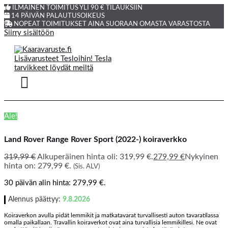
ILMAINEN TOIMITUS YLI 90 € TILAUKSIIN
14 PÄIVÄN PALAUTUSOIKEUS
NOPEAT TOIMITUKSET AINA SUORAAN OMASTA VARASTOSTA
Siirry sisältöön
Ale!
Land Rover Range Rover Sport (2022-) koiraverkko
319,99
€
Alkuperäinen hinta oli: 319,99 €.
279,99
€
Nykyinen
hinta on: 279,99 €.
(Sis. ALV)
30 päivän alin hinta:
279,99
€
.
Alennus päättyy:
9.8.2026
Koiraverkon avulla pidät lemmikit ja matkatavarat turvallisesti auton tavaratilassa
omalla paikallaan. Travallin koiraverkot ovat aina turvallisia lemmikillesi. Ne ovat