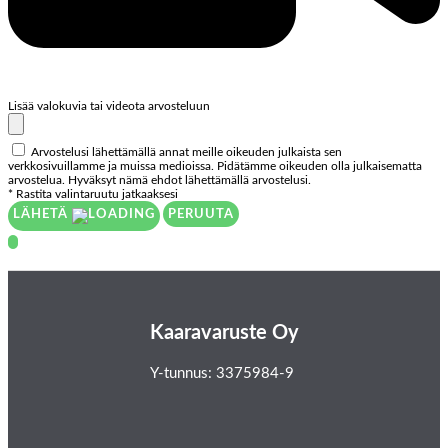
Lisää valokuvia tai videota arvosteluun
Arvostelusi lähettämällä annat meille oikeuden julkaista sen
verkkosivuillamme ja muissa medioissa. Pidätämme oikeuden olla julkaisematta
arvostelua. Hyväksyt nämä ehdot lähettämällä arvostelusi.
* Rastita valintaruutu jatkaaksesi
LÄHETÄ
PERUUTA
Kaaravaruste Oy
Y-tunnus: 3375984-9