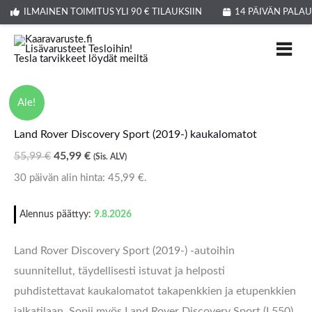
Siirry
ILMAINEN TOIMITUS YLI 90 € TILAUKSIIN
14 PÄIVÄN PALA
sisältöön
Land
Alkuperäinen
Nykyinen
Ale!
Rover
hinta
hinta
Land Rover Discovery Sport (2019-) kaukalomatot
Discovery
oli:
on:
Sport
55,99
€
45,99
€
55,99 €.
45,99 €.
(Sis. ALV)
(2019-)
30 päivän alin hinta:
45,99
€
.
kaukalomatot
määrä
Alennus päättyy:
9.8.2026
Land Rover Discovery Sport (2019-) -autoihin
suunnitellut, täydellisesti istuvat ja helposti
puhdistettavat kaukalomatot takapenkkien ja etupenkkien
jalkatilaan. Sopii myös Land Rover Discovery Sport (L550)