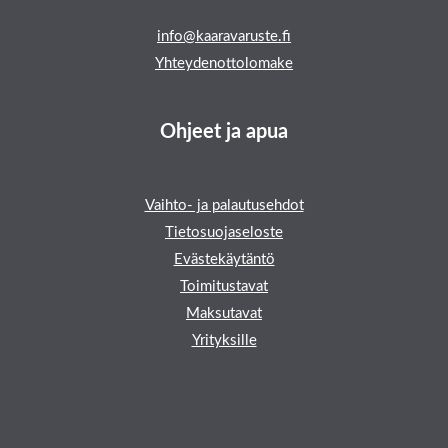
info@kaaravaruste.fi
Yhteydenottolomake
Ohjeet ja apua
Vaihto- ja palautusehdot
Tietosuojaseloste
Evästekäytäntö
Toimitustavat
Maksutavat
Yrityksille