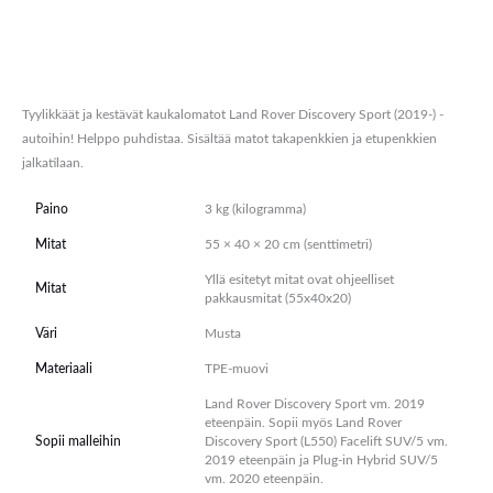
Lisätiedot
Arviot (0)
Tyylikkäät ja kestävät kaukalomatot Land Rover Discovery Sport (2019-) -
autoihin! Helppo puhdistaa. Sisältää matot takapenkkien ja etupenkkien
jalkatilaan.
Paino
3 kg (kilogramma)
Mitat
55 × 40 × 20 cm (senttimetri)
Yllä esitetyt mitat ovat ohjeelliset
Mitat
pakkausmitat (55x40x20)
Väri
Musta
Materiaali
TPE-muovi
Land Rover Discovery Sport vm. 2019
eteenpäin. Sopii myös Land Rover
Sopii malleihin
Discovery Sport (L550) Facelift SUV/5 vm.
2019 eteenpäin ja Plug-in Hybrid SUV/5
vm. 2020 eteenpäin.