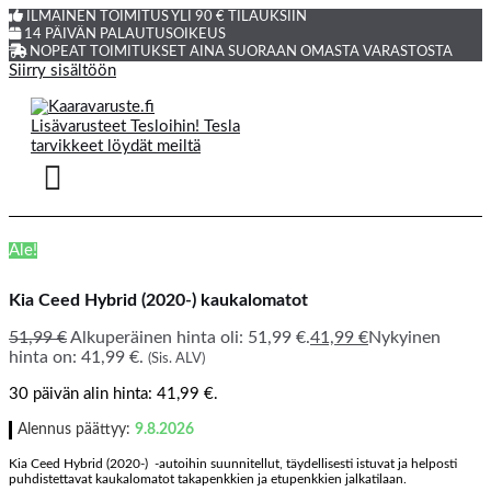
ILMAINEN TOIMITUS YLI 90 € TILAUKSIIN
14 PÄIVÄN PALAUTUSOIKEUS
NOPEAT TOIMITUKSET AINA SUORAAN OMASTA VARASTOSTA
Siirry sisältöön
Ale!
Kia Ceed Hybrid (2020-) kaukalomatot
51,99
€
Alkuperäinen hinta oli: 51,99 €.
41,99
€
Nykyinen
hinta on: 41,99 €.
(Sis. ALV)
30 päivän alin hinta:
41,99
€
.
Alennus päättyy:
9.8.2026
Kia Ceed Hybrid (2020-) -autoihin suunnitellut, täydellisesti istuvat ja helposti
puhdistettavat kaukalomatot takapenkkien ja etupenkkien jalkatilaan.