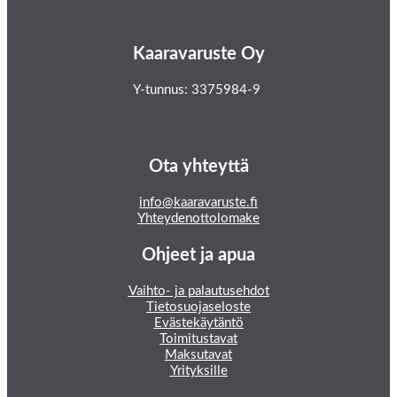
Kaaravaruste Oy
Y-tunnus: 3375984-9
Ota yhteyttä
info@kaaravaruste.fi
Yhteydenottolomake
Ohjeet ja apua
Vaihto- ja palautusehdot
Tietosuojaseloste
Evästekäytäntö
Toimitustavat
Maksutavat
Yrityksille