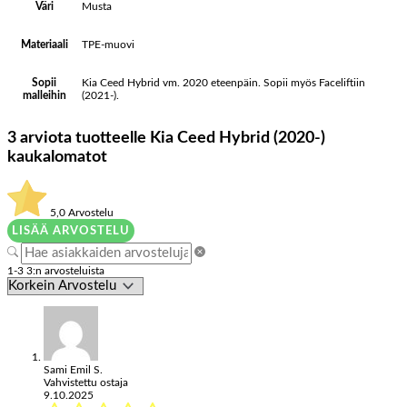
Musta
Väri
TPE-muovi
Materiaali
Kia Ceed Hybrid vm. 2020 eteenpäin. Sopii myös Faceliftiin
Sopii
(2021-).
malleihin
3 arviota tuotteelle
Kia Ceed Hybrid (2020-)
kaukalomatot
5,0
Arvostelu
LISÄÄ ARVOSTELU
1-3 3:n arvosteluista
Sami Emil S.
Vahvistettu ostaja
9.10.2025