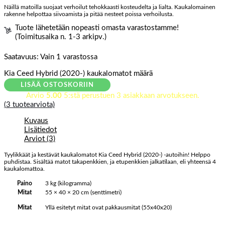
Näillä matoilla suojaat verhoilut tehokkaasti kosteudelta ja lialta. Kaukalomainen
rakenne helpottaa siivoamista ja pitää nesteet poissa verhoilusta.
Tuote lähetetään nopeasti omasta varastostamme!
(Toimitusaika n. 1-3 arkipv.)
Saatavuus:
Vain 1 varastossa
Kia Ceed Hybrid (2020-) kaukalomatot määrä
LISÄÄ OSTOSKORIIN
Arvio
5.00
5:stä perustuen
3
asiakkaan arvotukseen.
(
3
tuotearviota)
Kuvaus
Lisätiedot
Arviot (3)
Tyylikkäät ja kestävät kaukalomatot Kia Ceed Hybrid (2020-) -autoihin! Helppo
puhdistaa. Sisältää matot takapenkkien, ja etupenkkien jalkatilaan, eli yhteensä 4
kaukalomattoa.
Paino
3 kg (kilogramma)
Mitat
55 × 40 × 20 cm (senttimetri)
Yllä esitetyt mitat ovat pakkausmitat (55x40x20)
Mitat