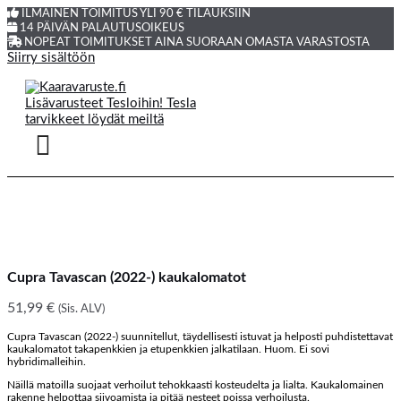
ILMAINEN TOIMITUS YLI 90 € TILAUKSIIN
14 PÄIVÄN PALAUTUSOIKEUS
NOPEAT TOIMITUKSET AINA SUORAAN OMASTA VARASTOSTA
Siirry sisältöön
Cupra Tavascan (2022-) kaukalomatot
51,99
€
(Sis. ALV)
Cupra Tavascan (2022-) suunnitellut, täydellisesti istuvat ja helposti puhdistettavat
kaukalomatot takapenkkien ja etupenkkien jalkatilaan. Huom. Ei sovi
hybridimalleihin.
Näillä matoilla suojaat verhoilut tehokkaasti kosteudelta ja lialta. Kaukalomainen
rakenne helpottaa siivoamista ja pitää nesteet poissa verhoilusta.