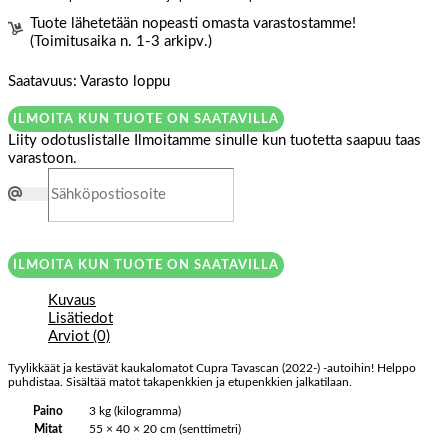
Tuote lähetetään nopeasti omasta varastostamme!
(Toimitusaika n. 1-3 arkipv.)
Saatavuus:
Varasto loppu
ILMOITA KUN TUOTE ON SAATAVILLA
Liity odotuslistalle
Ilmoitamme sinulle kun tuotetta saapuu taas
varastoon.
ILMOITA KUN TUOTE ON SAATAVILLA
Kuvaus
Lisätiedot
Arviot (0)
Tyylikkäät ja kestävät kaukalomatot Cupra Tavascan (2022-) -autoihin! Helppo
puhdistaa. Sisältää matot takapenkkien ja etupenkkien jalkatilaan.
Paino
3 kg (kilogramma)
Mitat
55 × 40 × 20 cm (senttimetri)