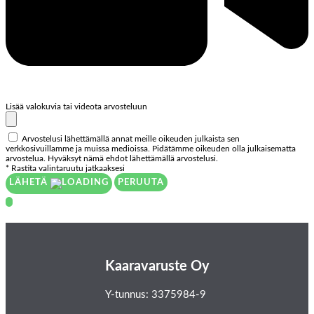
Lisää valokuvia tai videota arvosteluun
Arvostelusi lähettämällä annat meille oikeuden julkaista sen
verkkosivuillamme ja muissa medioissa. Pidätämme oikeuden olla julkaisematta
arvostelua. Hyväksyt nämä ehdot lähettämällä arvostelusi.
* Rastita valintaruutu jatkaaksesi
LÄHETÄ
PERUUTA
Kaaravaruste Oy
Y-tunnus: 3375984-9