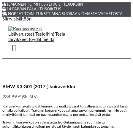
ILMAINEN TOIMITUS YLI 90 € TILAUKSIIN
14 PÄIVÄN PALAUTUSOIKEUS
NOPEAT TOIMITUKSET AINA SUORAAN OMASTA VARASTOSTA
Siirry sisältöön
BMW X3 G01 (2017-) koiraverkko
234,99
€
(Sis. ALV)
Koiraverkon avulla pidät lemmikit ja matkatavarat turvallisesti auton tavaratilassa
omalla paikallaan. Travallin koiraverkot ovat aina turvallisia lemmikillesi. Ne ovat
myrkyttömiä ja niissä on naarmuuntumista ja puremista kestävä pinta.
Travallin koiraverkot on valmistettu Iso-Britanniassa ja suunniteltu
automallikohtaisesti, jolloin ne istuvat täydellisesti kuhunkin automalliin.