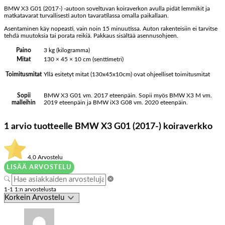
BMW X3 G01 (2017-) -autoon soveltuvan koiraverkon avulla pidät lemmikit ja
matkatavarat turvallisesti auton tavaratilassa omalla paikallaan.
Asentaminen käy nopeasti, vain noin 15 minuutissa. Auton rakenteisiin ei tarvitse
tehdä muutoksia tai porata reikiä. Pakkaus sisältää asennusohjeen.
Paino
3 kg (kilogramma)
Mitat
130 × 45 × 10 cm (senttimetri)
Yllä esitetyt mitat (130x45x10cm) ovat ohjeelliset toimitusmitat
Toimitusmitat
BMW X3 G01 vm. 2017 eteenpäin. Sopii myös BMW X3 M vm.
Sopii
2019 eteenpäin ja BMW iX3 G08 vm. 2020 eteenpäin.
malleihin
1 arvio tuotteelle
BMW X3 G01 (2017-) koiraverkko
4,0
Arvostelu
LISÄÄ ARVOSTELU
1-1 1:n arvostelusta