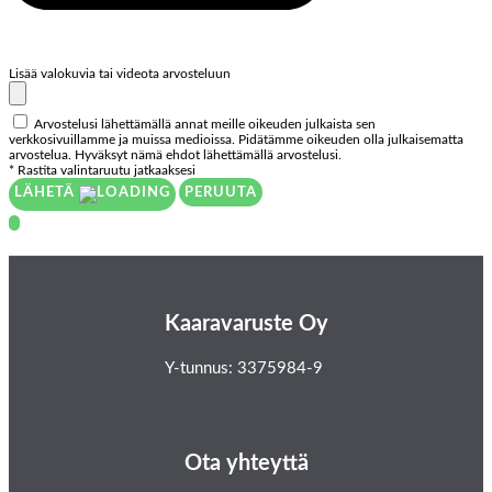
Lisää valokuvia tai videota arvosteluun
Arvostelusi lähettämällä annat meille oikeuden julkaista sen
verkkosivuillamme ja muissa medioissa. Pidätämme oikeuden olla julkaisematta
arvostelua. Hyväksyt nämä ehdot lähettämällä arvostelusi.
* Rastita valintaruutu jatkaaksesi
LÄHETÄ
PERUUTA
Kaaravaruste Oy
Y-tunnus: 3375984-9
Ota yhteyttä