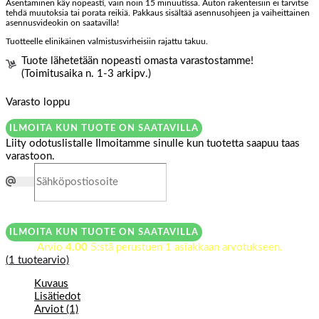
Asentaminen käy nopeasti, vain noin 15 minuutissa. Auton rakenteisiin ei tarvitse
tehdä muutoksia tai porata reikiä. Pakkaus sisältää asennusohjeen ja vaiheittainen
asennusvideokin on saatavilla!
Tuotteelle elinikäinen valmistusvirheisiin rajattu takuu.
Tuote lähetetään nopeasti omasta varastostamme!
(Toimitusaika n. 1-3 arkipv.)
Varasto loppu
ILMOITA KUN TUOTE ON SAATAVILLA
Liity odotuslistalle
Ilmoitamme sinulle kun tuotetta saapuu taas
varastoon.
ILMOITA KUN TUOTE ON SAATAVILLA
Arvio
4.00
5:stä perustuen
1
asiakkaan arvotukseen.
(
1
tuotearvio)
Kuvaus
Lisätiedot
Arviot (1)