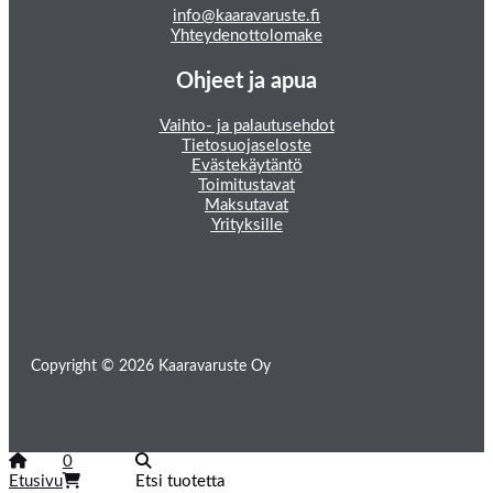
info@kaaravaruste.fi
Yhteydenottolomake
Ohjeet ja apua
Vaihto- ja palautusehdot
Tietosuojaseloste
Evästekäytäntö
Toimitustavat
Maksutavat
Yrityksille
Copyright © 2026 Kaaravaruste Oy
0
Etusivu
Etsi tuotetta