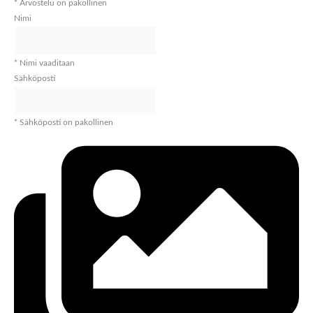
* Arvostelu on pakollinen
Nimi
* Nimi vaaditaan
Sähköposti
* Sähköposti on pakollinen