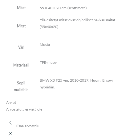
Mitat
55 × 40 × 20 cm (senttimetri)
Yllä esitetyt mitat ovat ohjeelliset pakkausmitat
Mitat
(55x40x20)
Musta
Väri
TPE-muovi
Materiaali
BMW X3 F25 vm. 2010-2017. Huom. Ei sovi
Sopii
hybridiin.
malleihin
Arviot
Arvosteluja ei vielä ole
Lisää arvostelu