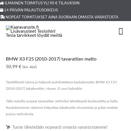
Siirry
ILMAINEN TOIMITUS YLI 90 € TILAUKSIIN
Products
14 PÄIVÄN PALAUTUSOIKEUS
sisältöön
search
NOPEAT TOIMITUKSET AINA SUORAAN OMASTA VARASTOSTA
BMW X3 F25 (2010-2017) tavaratilan matto
50,99
€
(Sis. ALV)
Täydellisesti istuva ja helposti puhdistettava kaukalomatto BMW X3 F25
(2010-2017) takakonttiin. Huom. Ei sovi hybridiin.
Tällä matolla suojaat tavaratilan verhoilut tehokkaasti kosteudelta ja lialta.
Kaukalomainen rakenne helpottaa takakontin siivoamista ja pitää nesteet
poissa verhoilusta.
Tuote lähetetään nopeasti omasta varastostamme!