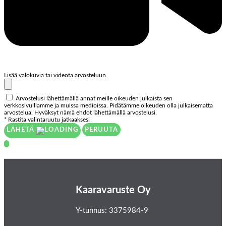
Lisää valokuvia tai videota arvosteluun
Arvostelusi lähettämällä annat meille oikeuden julkaista sen
verkkosivuillamme ja muissa medioissa. Pidätämme oikeuden olla julkaisematta
arvostelua. Hyväksyt nämä ehdot lähettämällä arvostelusi.
* Rastita valintaruutu jatkaaksesi
LÄHETÄ
PERUUTA
Kaaravaruste Oy
Y-tunnus: 3375984-9