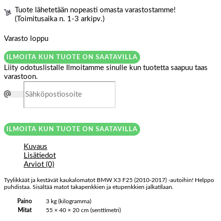
Tuote lähetetään nopeasti omasta varastostamme!
(Toimitusaika n. 1-3 arkipv.)
Varasto loppu
ILMOITA KUN TUOTE ON SAATAVILLA
Liity odotuslistalle
Ilmoitamme sinulle kun tuotetta saapuu taas
varastoon.
ILMOITA KUN TUOTE ON SAATAVILLA
Kuvaus
Lisätiedot
Arviot (0)
Tyylikkäät ja kestävät kaukalomatot BMW X3 F25 (2010-2017) -autoihin! Helppo
puhdistaa. Sisältää matot takapenkkien ja etupenkkien jalkatilaan.
Paino
3 kg (kilogramma)
Mitat
55 × 40 × 20 cm (senttimetri)