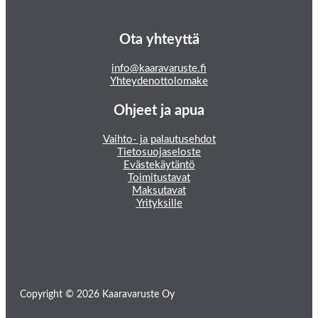
Ota yhteyttä
info@kaaravaruste.fi
Yhteydenottolomake
Ohjeet ja apua
Vaihto- ja palautusehdot
Tietosuojaseloste
Evästekäytäntö
Toimitustavat
Maksutavat
Yrityksille
Copyright © 2026 Kaaravaruste Oy