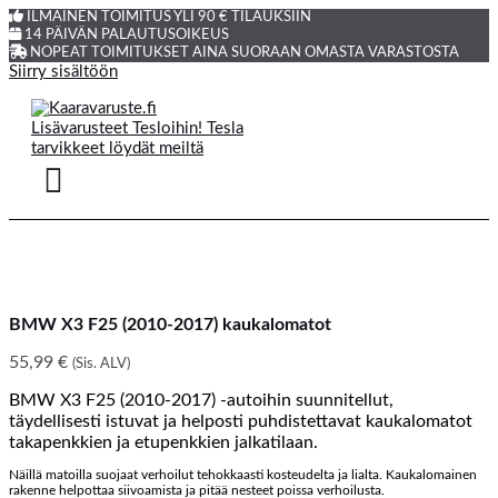
ILMAINEN TOIMITUS YLI 90 € TILAUKSIIN
14 PÄIVÄN PALAUTUSOIKEUS
NOPEAT TOIMITUKSET AINA SUORAAN OMASTA VARASTOSTA
Siirry sisältöön
BMW X3 F25 (2010-2017) kaukalomatot
55,99
€
(Sis. ALV)
BMW X3 F25 (2010-2017) -autoihin suunnitellut,
täydellisesti istuvat ja helposti puhdistettavat kaukalomatot
takapenkkien ja etupenkkien jalkatilaan.
Näillä matoilla suojaat verhoilut tehokkaasti kosteudelta ja lialta. Kaukalomainen
rakenne helpottaa siivoamista ja pitää nesteet poissa verhoilusta.