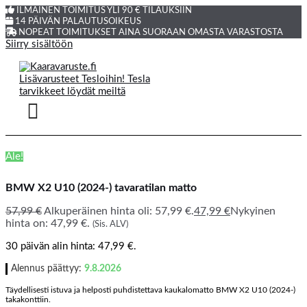
ILMAINEN TOIMITUS YLI 90 € TILAUKSIIN
14 PÄIVÄN PALAUTUSOIKEUS
NOPEAT TOIMITUKSET AINA SUORAAN OMASTA VARASTOSTA
Siirry sisältöön
Ale!
BMW X2 U10 (2024-) tavaratilan matto
57,99
€
Alkuperäinen hinta oli: 57,99 €.
47,99
€
Nykyinen
hinta on: 47,99 €.
(Sis. ALV)
30 päivän alin hinta:
47,99
€
.
Alennus päättyy:
9.8.2026
Täydellisesti istuva ja helposti puhdistettava kaukalomatto BMW X2 U10 (2024-)
takakonttiin.