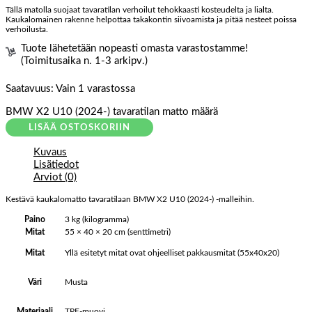
Tällä matolla suojaat tavaratilan verhoilut tehokkaasti kosteudelta ja lialta.
Kaukalomainen rakenne helpottaa takakontin siivoamista ja pitää nesteet poissa
verhoilusta.
Tuote lähetetään nopeasti omasta varastostamme!
(Toimitusaika n. 1-3 arkipv.)
Saatavuus:
Vain 1 varastossa
BMW X2 U10 (2024-) tavaratilan matto määrä
LISÄÄ OSTOSKORIIN
Kuvaus
Lisätiedot
Arviot (0)
Kestävä kaukalomatto tavaratilaan BMW X2 U10 (2024-) -malleihin.
Paino
3 kg (kilogramma)
Mitat
55 × 40 × 20 cm (senttimetri)
Yllä esitetyt mitat ovat ohjeelliset pakkausmitat (55x40x20)
Mitat
Musta
Väri
TPE-muovi
Materiaali