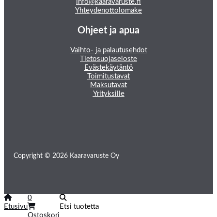
info@kaaravaruste.fi
Yhteydenottolomake
Ohjeet ja apua
Vaihto- ja palautusehdot
Tietosuojaseloste
Evästekäytäntö
Toimitustavat
Maksutavat
Yrityksille
Copyright © 2026 Kaaravaruste Oy
0
Etusivu
Etsi tuotetta
Ostoskori