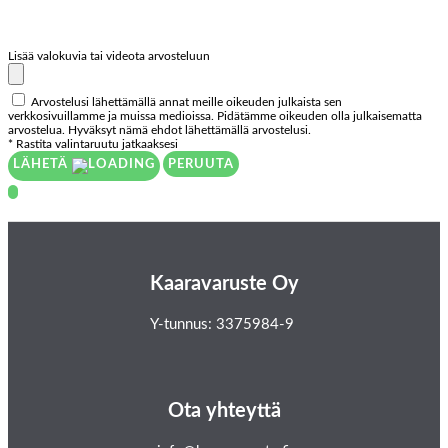
Lisää valokuvia tai videota arvosteluun
Arvostelusi lähettämällä annat meille oikeuden julkaista sen
verkkosivuillamme ja muissa medioissa. Pidätämme oikeuden olla julkaisematta
arvostelua. Hyväksyt nämä ehdot lähettämällä arvostelusi.
* Rastita valintaruutu jatkaaksesi
LÄHETÄ
PERUUTA
Kaaravaruste Oy
Y-tunnus: 3375984-9
Ota yhteyttä