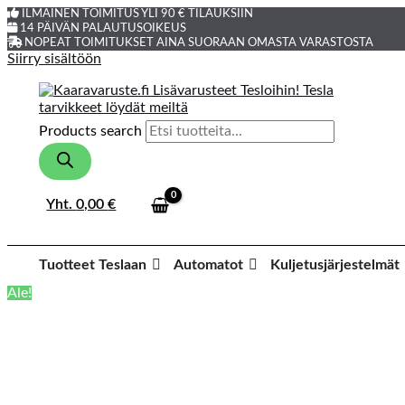
ILMAINEN TOIMITUS YLI 90 € TILAUKSIIN
14 PÄIVÄN PALAUTUSOIKEUS
NOPEAT TOIMITUKSET AINA SUORAAN OMASTA VARASTOSTA
Siirry sisältöön
Products search
Yht.
0,00
€
Tuotteet Teslaan
Automatot
Kuljetusjärjestelmät
Ale!