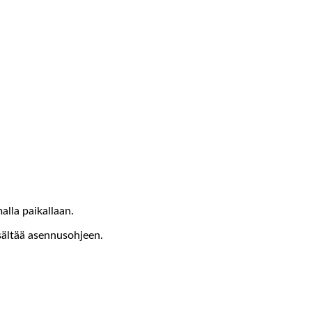
lla paikallaan.
isältää asennusohjeen.