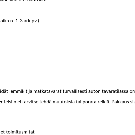
ika n. 1-3 arkipv.)
t lemmikit ja matkatavarat turvallisesti auton tavaratilassa oma
teisiin ei tarvitse tehdä muutoksia tai porata reikiä. Pakkaus s
set toimitusmitat