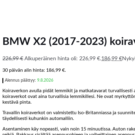
BMW X2 (2017-2023) koira
226,99
€
Alkuperäinen hinta oli: 226,99 €.
186,99
€
Nykyi
30 päivän alin hinta:
186,99
€
.
Alennus päättyy:
9.8.2026
Koiraverkon avulla pidät lemmikit ja matkatavarat turvallisesti 
koiraverkot ovat aina turvallisia lemmikillesi. Ne ovat myrkytt
kestävä pinta.
Travallin koiraverkot on valmistettu Iso-Britanniassa ja suunnite
täydellisesti kuhunkin automalliin.
Asentaminen käy nopeasti, vain noin 15 minuutissa. Auton raken
reikiä. Pakkaus sisältää asennusohjeen ja vaiheittainen asennus