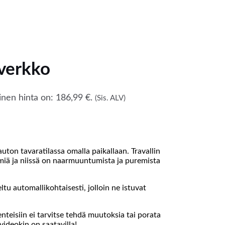
verkko
nen hinta on: 186,99 €.
(Sis. ALV)
auton tavaratilassa omalla paikallaan. Travallin
ömiä ja niissä on naarmuuntumista ja puremista
ltu automallikohtaisesti, jolloin ne istuvat
teisiin ei tarvitse tehdä muutoksia tai porata
videokin on saatavilla!