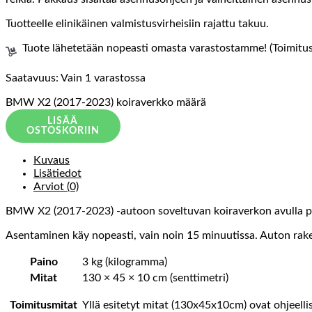
Tuotteelle elinikäinen valmistusvirheisiin rajattu takuu.
Tuote lähetetään nopeasti omasta varastostamme! (Toimitusa
Saatavuus:
Vain 1 varastossa
BMW X2 (2017-2023) koiraverkko määrä
LISÄÄ
OSTOSKORIIN
Kuvaus
Lisätiedot
Arviot (0)
BMW X2 (2017-2023) -autoon soveltuvan koiraverkon avulla pidä
Asentaminen käy nopeasti, vain noin 15 minuutissa. Auton raken
Paino
3 kg (kilogramma)
Mitat
130 × 45 × 10 cm (senttimetri)
Toimitusmitat
Yllä esitetyt mitat (130x45x10cm) ovat ohjeelli