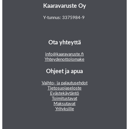
Kaaravaruste Oy
Y-tunnus: 3375984-9
Ota yhteyttä
info@kaaravaruste.fi
Yhteydenottolomake
Ohjeet ja apua
Vaihto- ja palautusehdot
Tietosuojaseloste
Evästekäytäntö
Toimitustavat
Maksutavat
Yrityksille