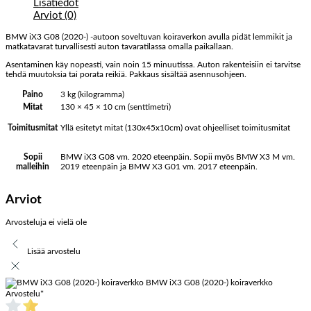
Lisätiedot
Arviot (0)
BMW iX3 G08 (2020-) -autoon soveltuvan koiraverkon avulla pidät lemmikit ja
matkatavarat turvallisesti auton tavaratilassa omalla paikallaan.
Asentaminen käy nopeasti, vain noin 15 minuutissa. Auton rakenteisiin ei tarvitse
tehdä muutoksia tai porata reikiä. Pakkaus sisältää asennusohjeen.
Paino
3 kg (kilogramma)
Mitat
130 × 45 × 10 cm (senttimetri)
Yllä esitetyt mitat (130x45x10cm) ovat ohjeelliset toimitusmitat
Toimitusmitat
BMW iX3 G08 vm. 2020 eteenpäin. Sopii myös BMW X3 M vm.
Sopii
2019 eteenpäin ja BMW X3 G01 vm. 2017 eteenpäin.
malleihin
Arviot
Arvosteluja ei vielä ole
Lisää arvostelu
BMW iX3 G08 (2020-) koiraverkko
Arvostelu
*