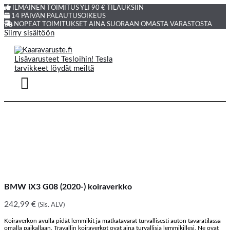
ILMAINEN TOIMITUS YLI 90 € TILAUKSIIN
14 PÄIVÄN PALAUTUSOIKEUS
NOPEAT TOIMITUKSET AINA SUORAAN OMASTA VARASTOSTA
Siirry sisältöön
BMW iX3 G08 (2020-) koiraverkko
242,99
€
(Sis. ALV)
Koiraverkon avulla pidät lemmikit ja matkatavarat turvallisesti auton tavaratilassa
omalla paikallaan. Travallin koiraverkot ovat aina turvallisia lemmikillesi. Ne ovat