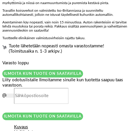
myrkyttömiä ja niissä on naarmuuntumista ja puremista kestävä pinta.
Travallin koiraverkot on valmistettu Iso-Britanniassa ja suunniteltu
automallikohtaisesti, jolloin ne istuvat täydellisesti kuhunkin automalliin.
Asentaminen käy nopeasti, vain noin 15 minuutissa. Auton rakenteisiin ei tarvitse
tehdä muutoksia tai porata reikiä. Pakkaus sisältää asennusohjeen ja vaiheittainen
asennusvideokin on saatavilla!
Tuotteelle elinikäinen valmistusvirheisiin rajattu takuu.
Tuote lähetetään nopeasti omasta varastostamme!
(Toimitusaika n. 1-3 arkipv.)
Varasto loppu
ILMOITA KUN TUOTE ON SAATAVILLA
Liity odotuslistalle
Ilmoitamme sinulle kun tuotetta saapuu taas
varastoon.
ILMOITA KUN TUOTE ON SAATAVILLA
Kuvaus