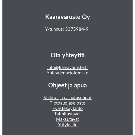
Kaaravaruste Oy
Y-tunnus: 3375984-9
Ota yhteyttä
info@kaaravaruste.fi
Yhteydenottolomake
Ohjeet ja apua
Vaihto- ja palautusehdot
Tietosuojaseloste
Evästekäytäntö
Toimitustavat
Maksutavat
Yrityksille