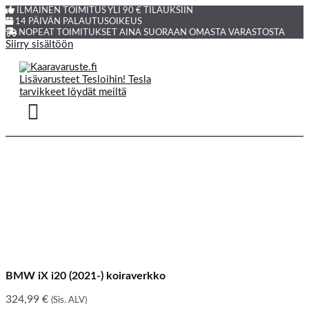
ILMAINEN TOIMITUS YLI 90 € TILAUKSIIN
14 PÄIVÄN PALAUTUSOIKEUS
NOPEAT TOIMITUKSET AINA SUORAAN OMASTA VARASTOSTA
Siirry sisältöön
BMW iX i20 (2021-) koiraverkko
324,99
€
(Sis. ALV)