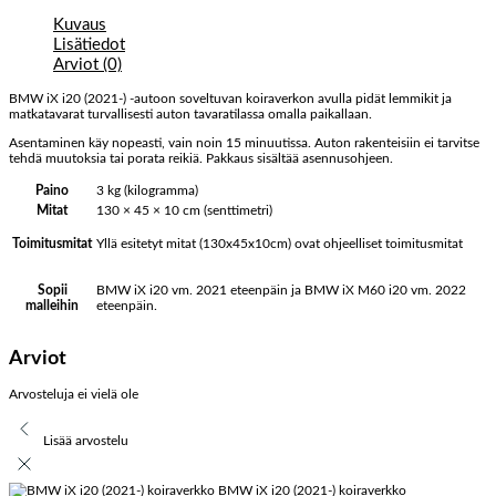
Kuvaus
Lisätiedot
Arviot (0)
BMW iX i20 (2021-) -autoon soveltuvan koiraverkon avulla pidät lemmikit ja
matkatavarat turvallisesti auton tavaratilassa omalla paikallaan.
Asentaminen käy nopeasti, vain noin 15 minuutissa. Auton rakenteisiin ei tarvitse
tehdä muutoksia tai porata reikiä. Pakkaus sisältää asennusohjeen.
Paino
3 kg (kilogramma)
Mitat
130 × 45 × 10 cm (senttimetri)
Yllä esitetyt mitat (130x45x10cm) ovat ohjeelliset toimitusmitat
Toimitusmitat
BMW iX i20 vm. 2021 eteenpäin ja BMW iX M60 i20 vm. 2022
Sopii
eteenpäin.
malleihin
Arviot
Arvosteluja ei vielä ole
Lisää arvostelu
BMW iX i20 (2021-) koiraverkko