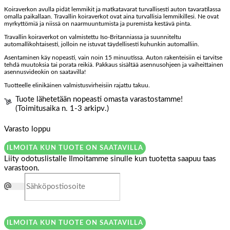
Koiraverkon avulla pidät lemmikit ja matkatavarat turvallisesti auton tavaratilassa
omalla paikallaan. Travallin koiraverkot ovat aina turvallisia lemmikillesi. Ne ovat
myrkyttömiä ja niissä on naarmuuntumista ja puremista kestävä pinta.
Travallin koiraverkot on valmistettu Iso-Britanniassa ja suunniteltu
automallikohtaisesti, jolloin ne istuvat täydellisesti kuhunkin automalliin.
Asentaminen käy nopeasti, vain noin 15 minuutissa. Auton rakenteisiin ei tarvitse
tehdä muutoksia tai porata reikiä. Pakkaus sisältää asennusohjeen ja vaiheittainen
asennusvideokin on saatavilla!
Tuotteelle elinikäinen valmistusvirheisiin rajattu takuu.
Tuote lähetetään nopeasti omasta varastostamme!
(Toimitusaika n. 1-3 arkipv.)
Varasto loppu
ILMOITA KUN TUOTE ON SAATAVILLA
Liity odotuslistalle
Ilmoitamme sinulle kun tuotetta saapuu taas
varastoon.
ILMOITA KUN TUOTE ON SAATAVILLA