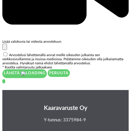
Lisää valokuvia tai videota arvosteluun
Arvostelusi lähettämällä annat meille oikeuden julkaista sen
verkkosivuillamme ja muissa medioissa. Pidätämme oikeuden olla julkaisematta
arvostelua. Hyväksyt nämä ehdot lähettämällä arvostelusi.
* Rastita valintaruutu jatkaaksesi
LÄHETÄ
PERUUTA
Kaaravaruste Oy
Y-tunnus: 3375984-9