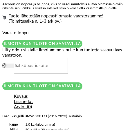
Asennus on nopeaa ja helppoa, eikä se vaadi muutoksia auton olemassa oleviin
rakenteisiin. Pakkaus sisältää säleiköt sekä oikealle että vasemmalle puolelle.
Tuote lähetetään nopeasti omasta varastostamme!
(Toimitusaika n. 1-3 arkipv.)
Varasto loppu
ILMOITA KUN TUOTE ON SAATAVILLA
Liity odotuslistalle
Ilmoitamme sinulle kun tuotetta saapuu taas
varastoon.
ILMOITA KUN TUOTE ON SAATAVILLA
Kuvaus
Lisätiedot
Arviot (0)
Laadukas grilli BMW G30 LCI (2016-2023) -autoihin.
Paino
1,0 kg (kilogramma)
Mitat
50 × 15 × 20 cm (senttimetri)