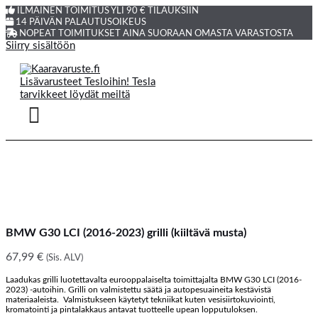
ILMAINEN TOIMITUS YLI 90 € TILAUKSIIN
14 PÄIVÄN PALAUTUSOIKEUS
NOPEAT TOIMITUKSET AINA SUORAAN OMASTA VARASTOSTA
Siirry sisältöön
BMW G30 LCI (2016-2023) grilli (kiiltävä musta)
67,99
€
(Sis. ALV)
Laadukas grilli luotettavalta eurooppalaiselta toimittajalta BMW G30 LCI (2016-
2023) -autoihin. Grilli on valmistettu säätä ja autopesuaineita kestävistä
materiaaleista. Valmistukseen käytetyt tekniikat kuten vesisiirtokuviointi,
kromatointi ja pintalakkaus antavat tuotteelle upean lopputuloksen.