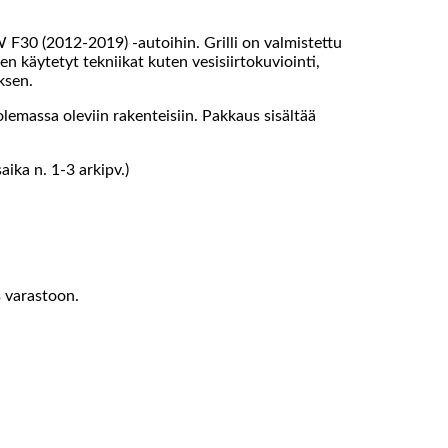
W F30 (2012-2019) -autoihin. Grilli on valmistettu
n käytetyt tekniikat kuten vesisiirtokuviointi,
ksen.
emassa oleviin rakenteisiin. Pakkaus sisältää
ika n. 1-3 arkipv.)
s varastoon.