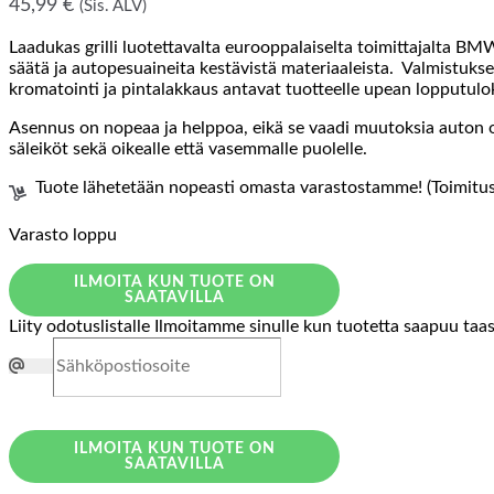
45,99
€
(Sis. ALV)
Laadukas grilli luotettavalta eurooppalaiselta toimittajalta BM
säätä ja autopesuaineita kestävistä materiaaleista. Valmistuksee
kromatointi ja pintalakkaus antavat tuotteelle upean lopputulo
Asennus on nopeaa ja helppoa, eikä se vaadi muutoksia auton ol
säleiköt sekä oikealle että vasemmalle puolelle.
Tuote lähetetään nopeasti omasta varastostamme! (Toimitusa
Varasto loppu
ILMOITA KUN TUOTE ON
SAATAVILLA
Liity odotuslistalle
Ilmoitamme sinulle kun tuotetta saapuu taa
ILMOITA KUN TUOTE ON
SAATAVILLA