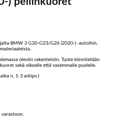
) peilinkuoret
ttajalta BMW 3 G20-G23/G26 (2020-) -autoihin.
materiaaleista.
emassa oleviin rakenteisiin. Tuote kiinnitetään
linkuoret sekä oikealle että vasemmalle puolelle.
ika n. 1-3 arkipv.)
s varastoon.