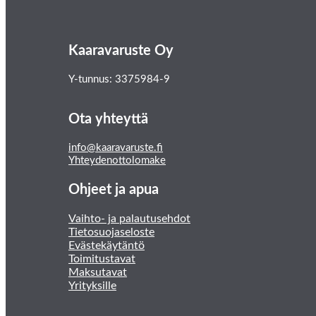
Kaaravaruste Oy
Y-tunnus: 3375984-9
Ota yhteyttä
info@kaaravaruste.fi
Yhteydenottolomake
Ohjeet ja apua
Vaihto- ja palautusehdot
Tietosuojaseloste
Evästekäytäntö
Toimitustavat
Maksutavat
Yrityksille