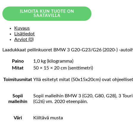
ILMOITA KUN TUOTE ON
SAATAVILLA
Kuvaus
Lisätiedot
Arviot (0)
Laadukkaat peilinkuoret BMW 3 G20-G23/G26 (2020-) -autoih
Paino
1,0 kg (kilogramma)
Mitat
50 × 15 × 20 cm (senttimetri)
Toimitusmitat
Yllä esitetyt mitat (50x15x20cm) ovat ohjeellise
Sopii
Sopii malleihin BMW 3 (G20, G80, G28), 3 Touri
malleihin
(G26) vm. 2020 eteenpäin.
Väri
Kiiltävä musta