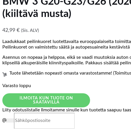
BMW 3 G20-G23/G26 (2020-
(kiiltävä musta)
42,99
€
(Sis. ALV)
Laadukkaat peilinkuoret luotettavalta eurooppalaiselta toimi
Peilinkuoret on valmistettu säätä ja autopesuaineita kestävistä 
Asennus on nopeaa ja helppoa, eikä se vaadi muutoksia auton ol
klipseillä alkuperäisille kiinnityspaikoille. Pakkaus sisältää pei
Tuote lähetetään nopeasti omasta varastostamme! (Toimitusa
Varasto loppu
ILMOITA KUN TUOTE ON
SAATAVILLA
Liity odotuslistalle
Ilmoitamme sinulle kun tuotetta saapuu taa