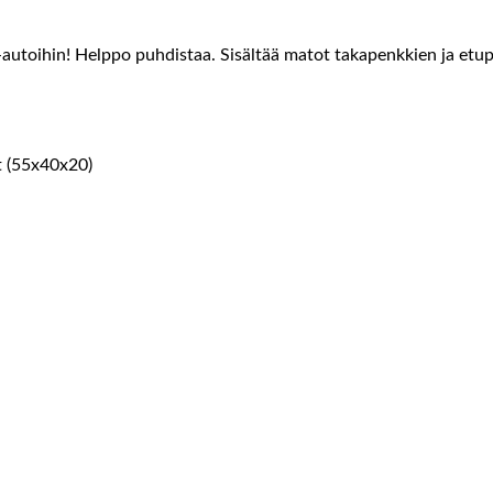
autoihin! Helppo puhdistaa. Sisältää matot takapenkkien ja etupe
at (55x40x20)