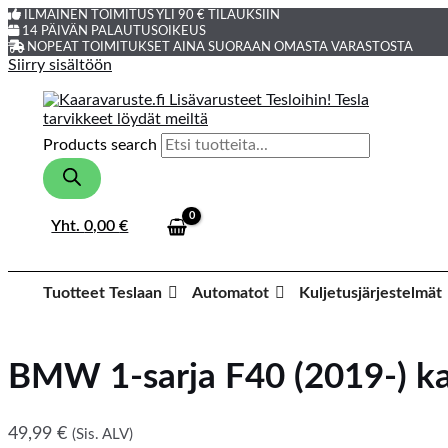
ILMAINEN TOIMITUS YLI 90 € TILAUKSIIN
14 PÄIVÄN PALAUTUSOIKEUS
NOPEAT TOIMITUKSET AINA SUORAAN OMASTA VARASTOSTA
Siirry sisältöön
Products search
Yht.
0,00
€
Tuotteet Teslaan
Automatot
Kuljetusjärjestelmät
BMW 1-sarja F40 (2019-) k
49,99
€
(Sis. ALV)