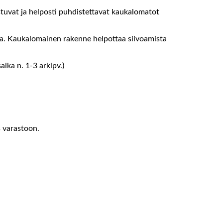
stuvat ja helposti puhdistettavat kaukalomatot
alta. Kaukalomainen rakenne helpottaa siivoamista
ika n. 1-3 arkipv.)
s varastoon.