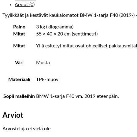
Arviot (0)
Tyylikkäät ja kestävät kaukalomatot BMW 1-sarja F40 (2019-) -
Paino
3 kg (kilogramma)
Mitat
55 × 40 × 20 cm (senttimetri)
Mitat
Yllä esitetyt mitat ovat ohjeelliset pakkausmit
Väri
Musta
Materiaali
TPE-muovi
Sopii malleihin
BMW 1-sarja F40 vm. 2019 eteenpäin.
Arviot
Arvosteluja ei vielä ole