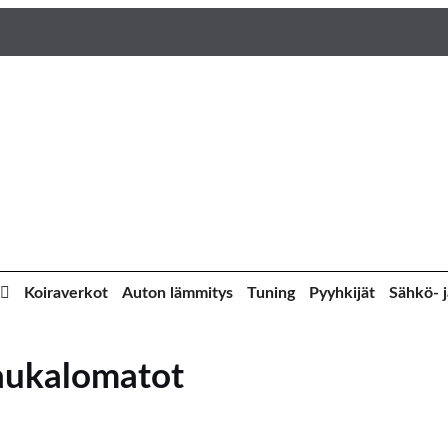
Koiraverkot
Auton lämmitys
Tuning
Pyyhkijät
Sähkö- j
aukalomatot