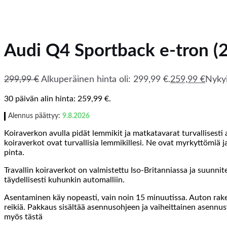
Audi Q4 Sportback e-tron (
299,99
€
Alkuperäinen hinta oli: 299,99 €.
259,99
€
Nykyi
30 päivän alin hinta:
259,99
€
.
Alennus päättyy:
9.8.2026
Koiraverkon avulla pidät lemmikit ja matkatavarat turvallisesti 
koiraverkot ovat turvallisia lemmikillesi. Ne ovat myrkyttömiä
pinta.
Travallin koiraverkot on valmistettu Iso-Britanniassa ja suunnite
täydellisesti kuhunkin automalliin.
Asentaminen käy nopeasti, vain noin 15 minuutissa. Auton raken
reikiä. Pakkaus sisältää asennusohjeen ja vaiheittainen asennus
myös tästä