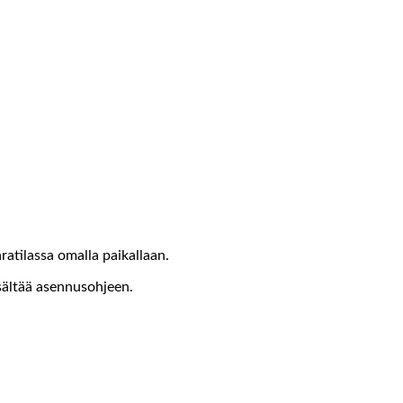
atilassa omalla paikallaan.
isältää asennusohjeen.