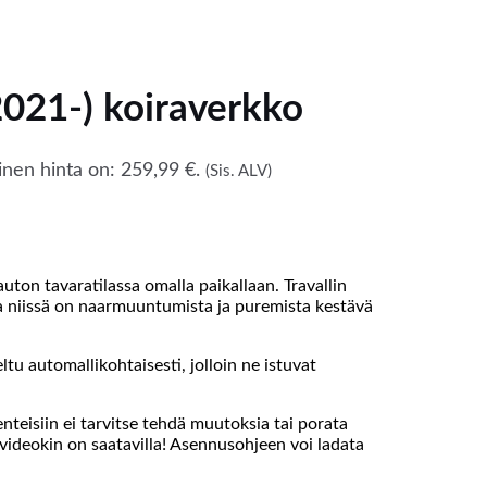
2021-) koiraverkko
nen hinta on: 259,99 €.
(Sis. ALV)
auton tavaratilassa omalla paikallaan. Travallin
 ja niissä on naarmuuntumista ja puremista kestävä
ltu automallikohtaisesti, jolloin ne istuvat
teisiin ei tarvitse tehdä muutoksia tai porata
videokin on saatavilla! Asennusohjeen voi ladata