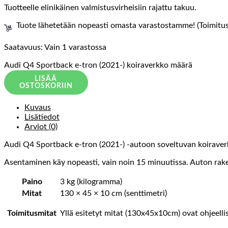
Tuotteelle elinikäinen valmistusvirheisiin rajattu takuu.
Tuote lähetetään nopeasti omasta varastostamme! (Toimitusa
Saatavuus:
Vain 1 varastossa
Audi Q4 Sportback e-tron (2021-) koiraverkko määrä
LISÄÄ
OSTOSKORIIN
Kuvaus
Lisätiedot
Arviot (0)
Audi Q4 Sportback e-tron (2021-) -autoon soveltuvan koiraverko
Asentaminen käy nopeasti, vain noin 15 minuutissa. Auton raken
Paino
3 kg (kilogramma)
Mitat
130 × 45 × 10 cm (senttimetri)
Toimitusmitat
Yllä esitetyt mitat (130x45x10cm) ovat ohjeelli