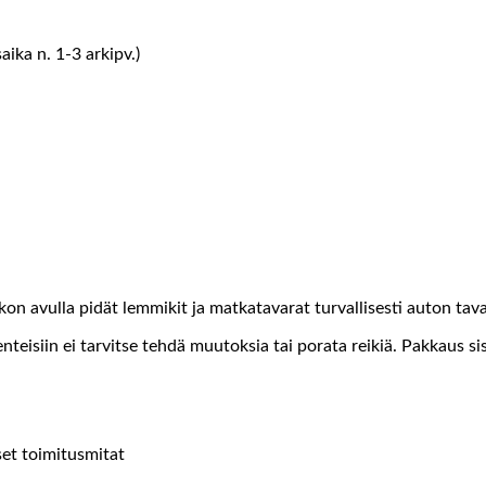
ika n. 1-3 arkipv.)
n avulla pidät lemmikit ja matkatavarat turvallisesti auton tavar
teisiin ei tarvitse tehdä muutoksia tai porata reikiä. Pakkaus s
set toimitusmitat