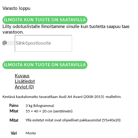
Varasto loppu
ILMOITA KUN TUOTE ON SAATAVILLA
Liity odotuslistalle
Ilmoitamme sinulle kun tuotetta saapuu taas
varastoon.
ILMOITA KUN TUOTE ON SAATAVILLA
Kuvaus
Lisätiedot
Arviot (0)
Kestävä kaukalomatto tavaratilaan Audi A4 Avant (2008-2015) -malleihin.
Paino
3 kg (kilogramma)
Mitat
55 × 40 × 20 cm (senttimetri)
Yllä esitetyt mitat ovat ohjeelliset pakkausmitat (55x40x20)
Mitat
Musta
Väri