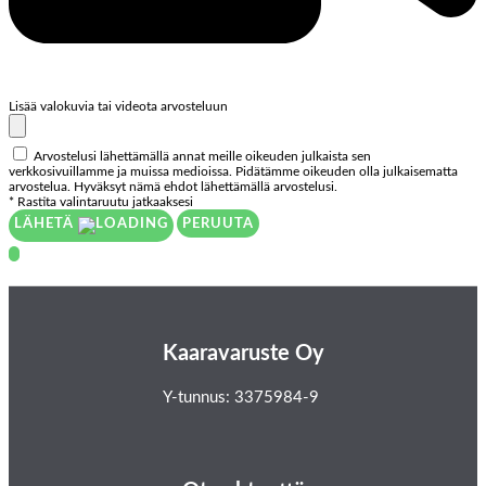
Lisää valokuvia tai videota arvosteluun
Arvostelusi lähettämällä annat meille oikeuden julkaista sen
verkkosivuillamme ja muissa medioissa. Pidätämme oikeuden olla julkaisematta
arvostelua. Hyväksyt nämä ehdot lähettämällä arvostelusi.
* Rastita valintaruutu jatkaaksesi
LÄHETÄ
PERUUTA
Kaaravaruste Oy
Y-tunnus: 3375984-9