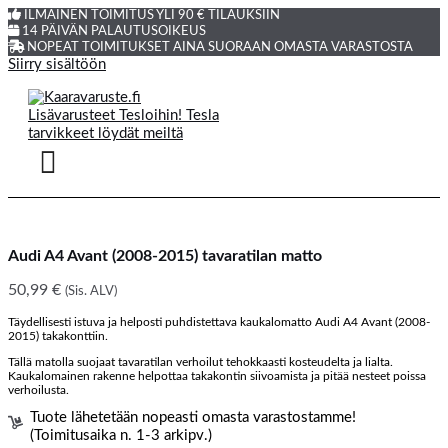
ILMAINEN TOIMITUS YLI 90 € TILAUKSIIN
14 PÄIVÄN PALAUTUSOIKEUS
NOPEAT TOIMITUKSET AINA SUORAAN OMASTA VARASTOSTA
Siirry sisältöön
Audi A4 Avant (2008-2015) tavaratilan matto
50,99
€
(Sis. ALV)
Täydellisesti istuva ja helposti puhdistettava kaukalomatto Audi A4 Avant (2008-
2015) takakonttiin.
Tällä matolla suojaat tavaratilan verhoilut tehokkaasti kosteudelta ja lialta.
Kaukalomainen rakenne helpottaa takakontin siivoamista ja pitää nesteet poissa
verhoilusta.
Tuote lähetetään nopeasti omasta varastostamme!
(Toimitusaika n. 1-3 arkipv.)