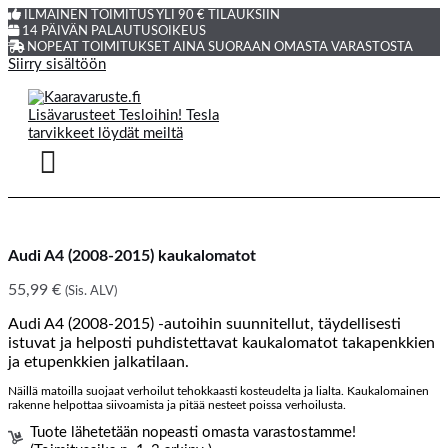
ILMAINEN TOIMITUS YLI 90 € TILAUKSIIN
14 PÄIVÄN PALAUTUSOIKEUS
NOPEAT TOIMITUKSET AINA SUORAAN OMASTA VARASTOSTA
Siirry sisältöön
Audi A4 (2008-2015) kaukalomatot
55,99
€
(Sis. ALV)
Audi A4 (2008-2015) -autoihin suunnitellut, täydellisesti
istuvat ja helposti puhdistettavat kaukalomatot takapenkkien
ja etupenkkien jalkatilaan.
Näillä matoilla suojaat verhoilut tehokkaasti kosteudelta ja lialta. Kaukalomainen
rakenne helpottaa siivoamista ja pitää nesteet poissa verhoilusta.
Tuote lähetetään nopeasti omasta varastostamme!