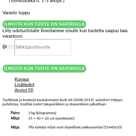
(Toimitusaika n. 1-3 arkipv.)
Varasto loppu
ILMOITA KUN TUOTE ON SAATAVILLA
Liity odotuslistalle
Ilmoitamme sinulle kun tuotetta saapuu taas
varastoon.
ILMOITA KUN TUOTE ON SAATAVILLA
Kuvaus
Lisätiedot
Arviot (0)
Tyylikkäät ja kestävät kaukalomatot Audi A4 (2008-2015) -autoihin! Helppo
puhdistaa. Sisältää matot takapenkkien ja etupenkkien jalkatilaan.
Paino
3 kg (kilogramma)
Mitat
55 × 40 × 20 cm (senttimetri)
Yllä esitetyt mitat ovat ohjeelliset pakkausmitat (55x40x20)
Mitat