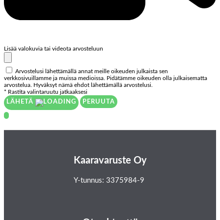
Lisää valokuvia tai videota arvosteluun
Arvostelusi lähettämällä annat meille oikeuden julkaista sen
verkkosivuillamme ja muissa medioissa. Pidätämme oikeuden olla julkaisematta
arvostelua. Hyväksyt nämä ehdot lähettämällä arvostelusi.
* Rastita valintaruutu jatkaaksesi
LÄHETÄ
PERUUTA
Kaaravaruste Oy
Y-tunnus: 3375984-9