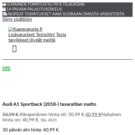
ILMAINEN TOIMITUS YLI 90 € TILAUKSIIN
14 PÄIVÄN PALAUTUSOIKEUS
NOPEAT TOIMITUKSET AINA SUORAAN OMASTA VARASTOSTA
Siirry sisältöön
Ale!
Audi A1 Sportback (2018-) tavaratilan matto
50,99
€
Alkuperäinen hinta oli: 50,99 €.
40,99
€
Nykyinen
hinta on: 40,99 €.
(Sis. ALV)
30 päivän alin hinta:
40,99
€
.