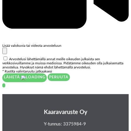
Lisää valokuvia tai videota arvosteluun
Arvostelusi lähettämällä annat meille oikeuden julkaista sen
verkkosivuillamme ja muissa medioissa. Pidätämme oikeuden olla julkaisematta
arvostelua. Hyväksyt nämä ehdot lähettämällä arvostelusi.
* Rastita valintaruutu jatkaaksesi
LÄHETÄ
PERUUTA
Kaaravaruste Oy
Y-tunnus: 3375984-9