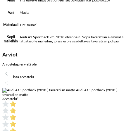
Yllä esitetyt mitat ovat ohjeelliset pakkausmitat (55x40x20)
Mitat
Musta
Väri
TPE-muovi
Materiaali
Audi A1 Sportback vm. 2018 eteenpäin. Sopii tavaratilan alemmalle
Sopii
lattiatasolle malleihin, joissa ei ole säädettävää tavaratilan pohjaa.
malleihin
Arviot
Arvosteluja ei vielä ole
Lisää arvostelu
Audi A1 Sportback (2018-)
tavaratilan matto
Arvostelu
*