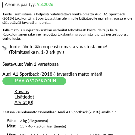
Alennus päättyy:
9.8.2026
Täydellisesti istuva ja helposti puhdistettava kaukalomatto Audi A1 Sportback
(2018-) takakonttiin. Sopii tavaratilan alemmalle lattiatasolle malleihin, joissa ei ole
säädettävää tavaratilan pohjaa.
Tällä matolla suojaat tavaratilan verhoilut tehokkaasti kosteudelta ja lialta.
Kaukalomainen rakenne helpottaa takakontin siivoamista ja pitää nesteet poissa
verhoilusta.
Tuote lähetetään nopeasti omasta varastostamme!
(Toimitusaika n. 1-3 arkipv.)
Saatavuus:
Vain 1 varastossa
Audi A1 Sportback (2018-) tavaratilan matto määrä
LISÄÄ OSTOSKORIIN
Kuvaus
Lisätiedot
Arviot (0)
Kestävä kaukalomatto tavaratilaan Audi A1 Sportback (2018-) -malleihin.
Paino
3 kg (kilogramma)
Mitat
55 × 40 × 20 cm (senttimetri)