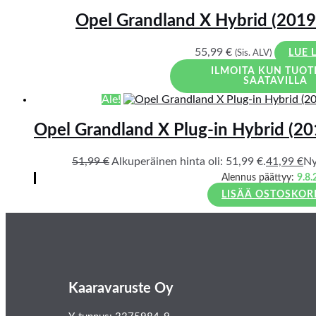
Opel Grandland X Hybrid (201
55,99
€
(Sis. ALV)
LUE 
ILMOITA KUN TUOT
SAATAVILLA
Ale!
Opel Grandland X Plug-in Hybrid (20
51,99
€
Alkuperäinen hinta oli: 51,99 €.
41,99
€
Ny
Alennus päättyy:
9.8.
LISÄÄ OSTOSKOR
Kaaravaruste Oy