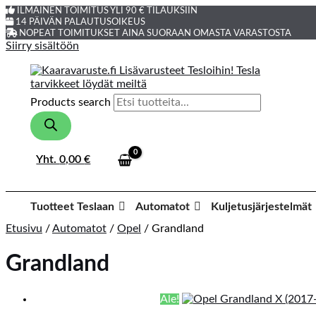
ILMAINEN TOIMITUS YLI 90 € TILAUKSIIN
14 PÄIVÄN PALAUTUSOIKEUS
NOPEAT TOIMITUKSET AINA SUORAAN OMASTA VARASTOSTA
Siirry sisältöön
Products search
Yht.
0,00
€
Tuotteet Teslaan
Automatot
Kuljetusjärjestelmät
Etusivu
/
Automatot
/
Opel
/ Grandland
Grandland
Ale!