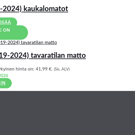
9-2024) kaukalomatot
LISÄÄ
E ON
19-2024) tavaratilan matto
kyinen hinta on: 41,99 €.
(Sis. ALV)
2026
IIN