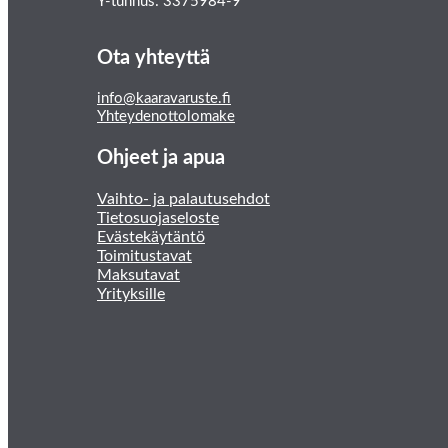
Y-tunnus: 3375984-9
Ota yhteyttä
info@kaaravaruste.fi
Yhteydenottolomake
Ohjeet ja apua
Vaihto- ja palautusehdot
Tietosuojaseloste
Evästekäytäntö
Toimitustavat
Maksutavat
Yrityksille