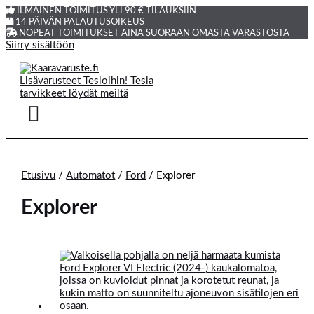
ILMAINEN TOIMITUS YLI 90 € TILAUKSIIN
14 PÄIVÄN PALAUTUSOIKEUS
NOPEAT TOIMITUKSET AINA SUORAAN OMASTA VARASTOSTA
Siirry sisältöön
Etusivu
/
Automatot
/
Ford
/ Explorer
Explorer