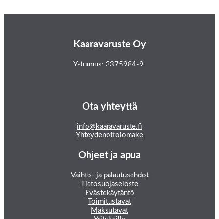
Kaaravaruste Oy
Y-tunnus: 3375984-9
Ota yhteyttä
info@kaaravaruste.fi
Yhteydenottolomake
Ohjeet ja apua
Vaihto- ja palautusehdot
Tietosuojaseloste
Evästekäytäntö
Toimitustavat
Maksutavat