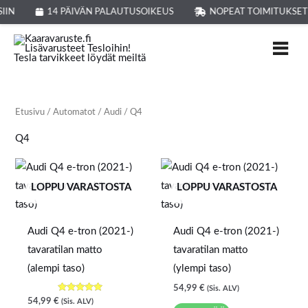
Siirry
IIN
14 PÄIVÄN PALAUTUSOIKEUS
NOPEAT TOIMITUKSET
sisältöön
Etusivu
/
Automatot
/
Audi
/ Q4
Q4
LOPPU VARASTOSTA
LOPPU VARASTOSTA
Audi Q4 e-tron (2021-)
Audi Q4 e-tron (2021-)
tavaratilan matto
tavaratilan matto
(alempi taso)
(ylempi taso)
54,99
€
(Sis. ALV)
Arvostelu
54,99
€
(Sis. ALV)
tuotteesta: