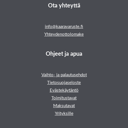
Ota yhteyttä
info@kaaravaruste.fi
Yhteydenottolomake
Ohjeet ja apua
Vaihto- ja palautusehdot
Tietosuojaseloste
Evästekäytäntö
Toimitustavat
Maksutavat
Yrityksille