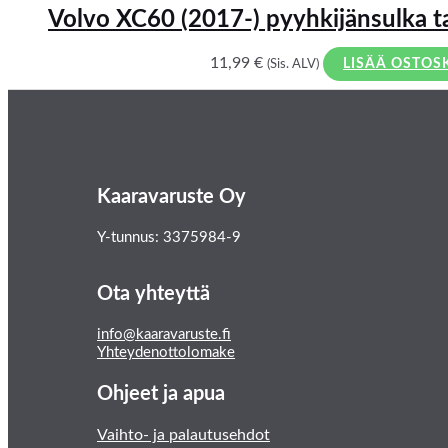
Volvo XC60 (2017-) pyyhkijänsulka ta
11,99
€
(Sis. ALV)
LISÄÄ OSTOS
Kaaravaruste Oy
Y-tunnus: 3375984-9
Ota yhteyttä
info@kaaravaruste.fi
Yhteydenottolomake
Ohjeet ja apua
Vaihto- ja palautusehdot