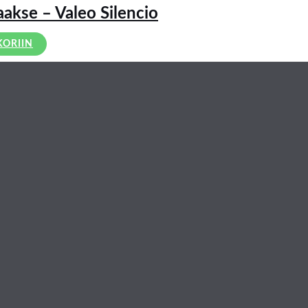
akse – Valeo Silencio
KORIIN