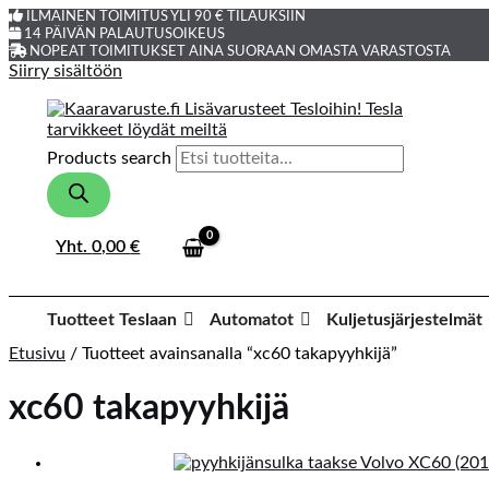
ILMAINEN TOIMITUS YLI 90 € TILAUKSIIN
14 PÄIVÄN PALAUTUSOIKEUS
NOPEAT TOIMITUKSET AINA SUORAAN OMASTA VARASTOSTA
Siirry sisältöön
Products search
Yht.
0,00
€
Tuotteet Teslaan
Automatot
Kuljetusjärjestelmät
Etusivu
/ Tuotteet avainsanalla “xc60 takapyyhkijä”
xc60 takapyyhkijä