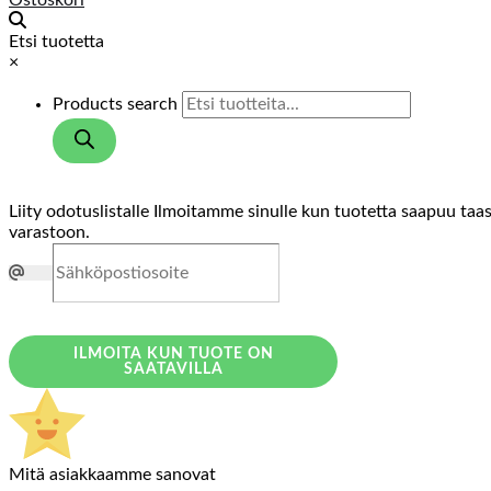
Ostoskori
Etsi tuotetta
×
Products search
Liity odotuslistalle
Ilmoitamme sinulle kun tuotetta saapuu taa
varastoon.
ILMOITA KUN TUOTE ON
SAATAVILLA
Mitä asiakkaamme sanovat