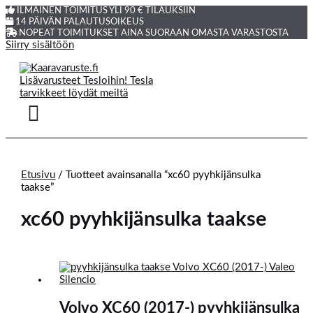
ILMAINEN TOIMITUS YLI 90 € TILAUKSIIN
14 PÄIVÄN PALAUTUSOIKEUS
NOPEAT TOIMITUKSET AINA SUORAAN OMASTA VARASTOSTA
Siirry sisältöön
Etusivu
/ Tuotteet avainsanalla “xc60 pyyhkijänsulka
taakse”
xc60 pyyhkijänsulka taakse
Volvo XC60 (2017-) pyyhkijänsulka