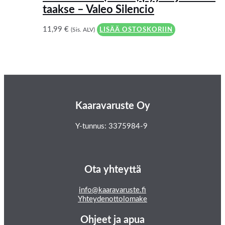
taakse – Valeo Silencio
11,99
€
(Sis. ALV)
LISÄÄ OSTOSKORIIN
Kaaravaruste Oy
Y-tunnus: 3375984-9
Ota yhteyttä
info@kaaravaruste.fi
Yhteydenottolomake
Ohjeet ja apua