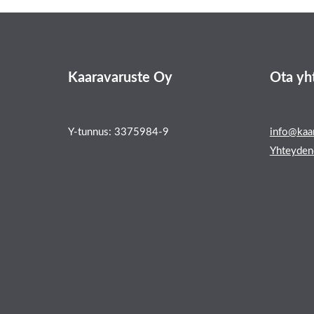
Kaaravaruste Oy
Ota yh
Y-tunnus: 3375984-9
info@kaar
Yhteyden