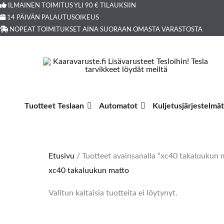
Siirry
ILMAINEN TOIMITUS YLI 90 € TILAUKSIIN
Products
14 PÄIVÄN PALAUTUSOIKEUS
sisältöön
search
NOPEAT TOIMITUKSET AINA SUORAAN OMASTA VARASTOSTA
Tuotteet Teslaan
Automatot
Kuljetusjärjestelmät
Etusivu
/ Tuotteet avainsanalla “xc40 takaluukun 
xc40 takaluukun matto
Valitun kaltaisia tuotteita ei löytynyt.