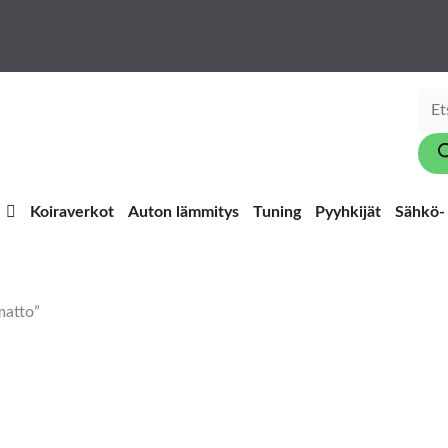
Pro
sear
Koiraverkot
Auton lämmitys
Tuning
Pyyhkijät
Sähkö- 
matto”