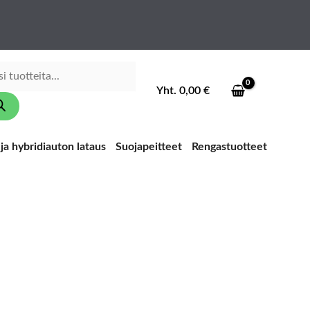
ducts
ch
Yht.
0,00
€
ja hybridiauton lataus
Suojapeitteet
Rengastuotteet