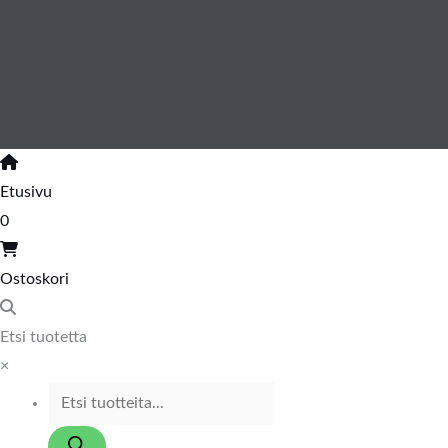
Etusivu
0
Ostoskori
Etsi tuotetta
×