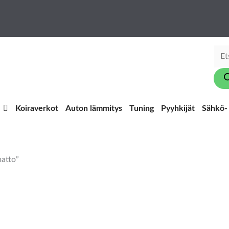
Pro
sear
Koiraverkot
Auton lämmitys
Tuning
Pyyhkijät
Sähkö- 
matto”