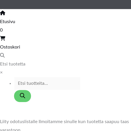
Etusivu
0
Ostoskori
Etsi tuotetta
×
Liity odotuslistalle
Ilmoitamme sinulle kun tuotetta saapuu taas
varastoon.