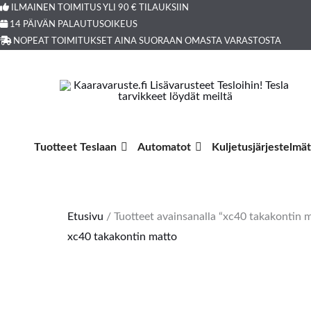
Siirry
ILMAINEN TOIMITUS YLI 90 € TILAUKSIIN
Products
14 PÄIVÄN PALAUTUSOIKEUS
sisältöön
search
NOPEAT TOIMITUKSET AINA SUORAAN OMASTA VARASTOSTA
Tuotteet Teslaan
Automatot
Kuljetusjärjestelmät
Etusivu
/ Tuotteet avainsanalla “xc40 takakontin 
xc40 takakontin matto