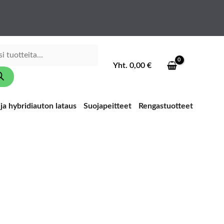
ducts
ch
Yht.
0,00
€
ja hybridiauton lataus
Suojapeitteet
Rengastuotteet