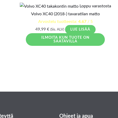
Loppu varastosta
Volvo XC40 (2018-) tavaratilan matto
Arvostelu tuotteesta:
4.67
/ 5
49,99
€
LUE LISÄÄ
(Sis. ALV)
ILMOITA KUN TUOTE ON
SAATAVILLA
teyttä
Ohjeet ja apua