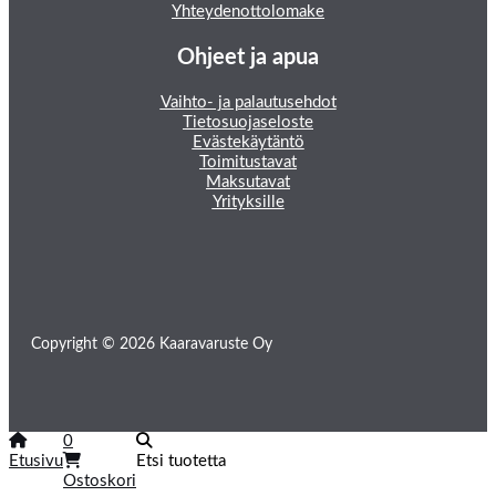
Yhteydenottolomake
Ohjeet ja apua
Vaihto- ja palautusehdot
Tietosuojaseloste
Evästekäytäntö
Toimitustavat
Maksutavat
Yrityksille
Copyright © 2026 Kaaravaruste Oy
0
Etusivu
Etsi tuotetta
Ostoskori