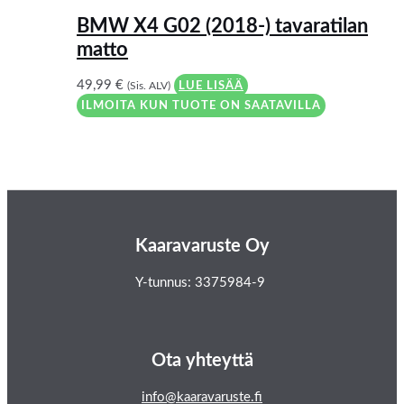
BMW X4 G02 (2018-) tavaratilan
matto
49,99
€
(Sis. ALV)
LUE LISÄÄ
ILMOITA KUN TUOTE ON SAATAVILLA
Kaaravaruste Oy
Y-tunnus: 3375984-9
Ota yhteyttä
info@kaaravaruste.fi