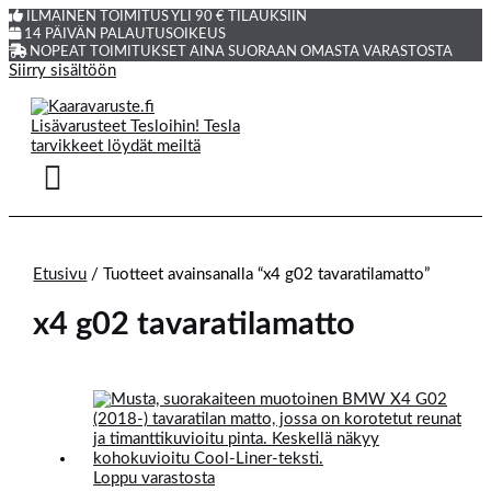
ILMAINEN TOIMITUS YLI 90 € TILAUKSIIN
14 PÄIVÄN PALAUTUSOIKEUS
NOPEAT TOIMITUKSET AINA SUORAAN OMASTA VARASTOSTA
Siirry sisältöön
Etusivu
/ Tuotteet avainsanalla “x4 g02 tavaratilamatto”
x4 g02 tavaratilamatto
Loppu varastosta