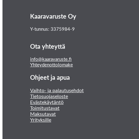
Kaaravaruste Oy
Y-tunnus: 3375984-9
Ota yhteyttä
info@kaaravaruste.fi
Yhteydenottolomake
Ohjeet ja apua
Vaihto- ja palautusehdot
Tietosuojaseloste
Evästekäytäntö
Toimitustavat
Maksutavat
Yrityksille