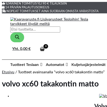
Siirry
ILMAINEN TOIMITUS YLI 90 € TILAUKSIIN
sisältöön
14 PÄIVÄN PALAUTUSOIKEUS
NOPEAT TOIMITUKSET AINA SUORAAN OMASTA VARASTOSTA
Products
search
Yht.
0,00
€
Tuotteet Teslaan
Automatot
Kuljetusjärjestelmät
Etusivu
/ Tuotteet avainsanalla “volvo xc60 takakontin matto”
volvo xc60 takakontin matto
Volv