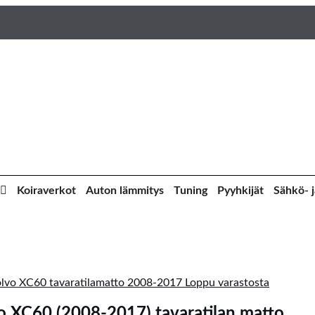
Koiraverkot
Auton lämmitys
Tuning
Pyyhkijät
Sähkö- j
Loppu varastosta
o XC60 (2008-2017) tavaratilan matto