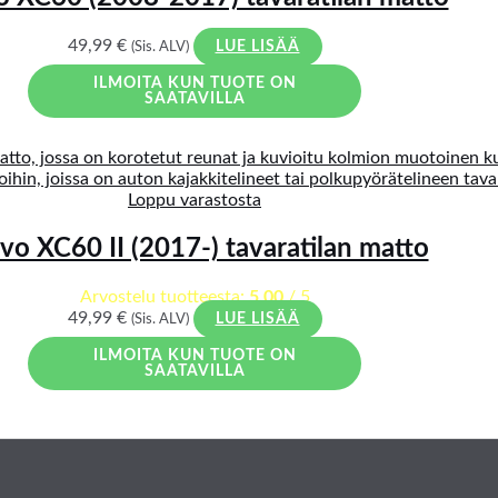
49,99
€
(Sis. ALV)
LUE LISÄÄ
ILMOITA KUN TUOTE ON
SAATAVILLA
Loppu varastosta
vo XC60 II (2017-) tavaratilan matto
Arvostelu tuotteesta:
5.00
/ 5
49,99
€
(Sis. ALV)
LUE LISÄÄ
ILMOITA KUN TUOTE ON
SAATAVILLA