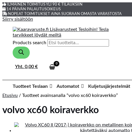
ILMAINEN TOIMITUS YLI 90 € TILAUKSIIN
14 PÄIVÄN PALAUTUSOIKEUS
NOPEAT TOIMITUKSET AINA SUORAAN OMASTA VARASTOSTA
Siirry sisältöön
Products search
Yht.
0,00
€
Tuotteet Teslaan
Automatot
Kuljetusjärjestelmät
Etusivu
/ Tuotteet avainsanalla “volvo xc60 koiraverkko”
volvo xc60 koiraverkko