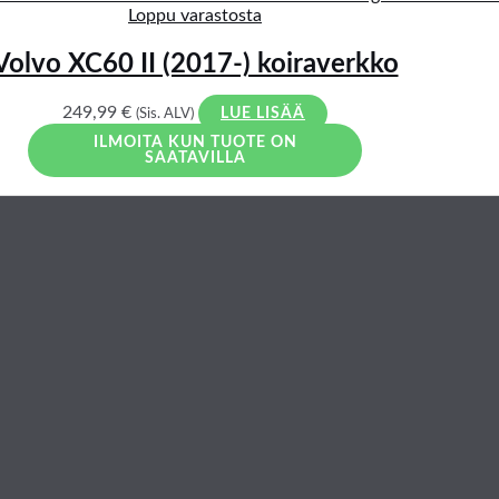
Loppu varastosta
Volvo XC60 II (2017-) koiraverkko
249,99
€
(Sis. ALV)
LUE LISÄÄ
ILMOITA KUN TUOTE ON
SAATAVILLA