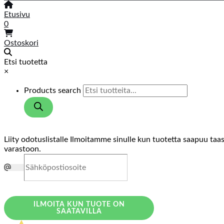
Etusivu
0
Ostoskori
Etsi tuotetta
×
Products search
Liity odotuslistalle
Ilmoitamme sinulle kun tuotetta saapuu taa
varastoon.
ILMOITA KUN TUOTE ON
SAATAVILLA