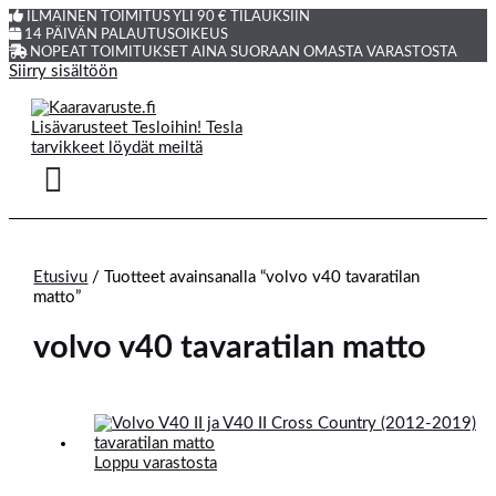
ILMAINEN TOIMITUS YLI 90 € TILAUKSIIN
14 PÄIVÄN PALAUTUSOIKEUS
NOPEAT TOIMITUKSET AINA SUORAAN OMASTA VARASTOSTA
Siirry sisältöön
Etusivu
/ Tuotteet avainsanalla “volvo v40 tavaratilan
matto”
volvo v40 tavaratilan matto
Loppu varastosta