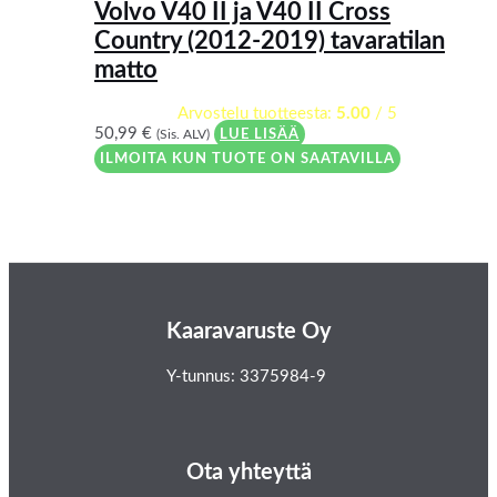
Volvo V40 II ja V40 II Cross
Country (2012-2019) tavaratilan
matto
Arvostelu tuotteesta:
5.00
/ 5
50,99
€
(Sis. ALV)
LUE LISÄÄ
ILMOITA KUN TUOTE ON SAATAVILLA
Kaaravaruste Oy
Y-tunnus: 3375984-9
Ota yhteyttä