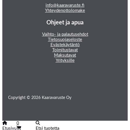
info@kaaravaruste.fi
Yhteydenottolomake
Ohjeet ja apua
Vaihto- ja palautusehdot
Tietosuojaseloste
Evästekäytäntö
Toimitustavat
Maksutavat
Yrityksille
Copyright © 2026 Kaaravaruste Oy
0
Etusivu
Etsi tuotetta