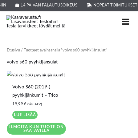
Siirry
IIN
14 PÄIVÄN PALAUTUSOIKEUS
NOPEAT TOIMITUKSET
sisältöön
Etusivu
/ Tuotteet avainsanalla “volvo s60 pyyhkijänsulat”
volvo s60 pyyhkijänsulat
LOPPU VARASTOSTA
Volvo S60 (2019-)
pyyhkijänkumit – Trico
19,99
€
(Sis. ALV)
LUE LISÄÄ
ILMOITA KUN TUOTE ON
SAATAVILLA