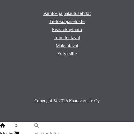
Vaihto- ja palautusehdot
Tietosuojaseloste
Evästekäytäntö
Toimitustavat
Maksutavat
Yrityksille
Copyright © 2026 Kaaravaruste Oy
0
Etusivu
Etsi tuotetta