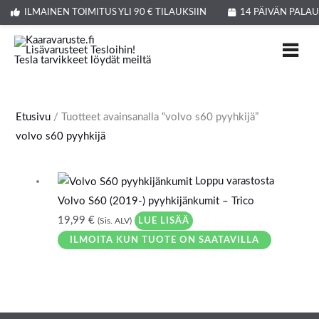
Siirry
Products
ILMAINEN TOIMITUS YLI 90 € TILAUKSIIN
14 PÄIVÄN PALA
sisältöön
search
Etusivu
/ Tuotteet avainsanalla “volvo s60 pyyhkijä”
volvo s60 pyyhkijä
Loppu varastosta
Volvo S60 (2019-) pyyhkijänkumit – Trico
19,99
€
LUE LISÄÄ
(Sis. ALV)
ILMOITA KUN TUOTE ON SAATAVILLA