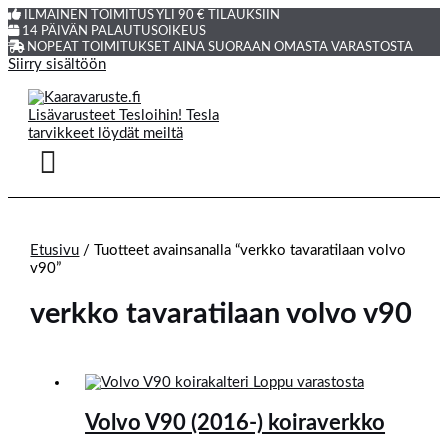
ILMAINEN TOIMITUS YLI 90 € TILAUKSIIN
14 PÄIVÄN PALAUTUSOIKEUS
NOPEAT TOIMITUKSET AINA SUORAAN OMASTA VARASTOSTA
Siirry sisältöön
Etusivu
/ Tuotteet avainsanalla “verkko tavaratilaan volvo
v90”
verkko tavaratilaan volvo v90
Loppu varastosta
Volvo V90 (2016-) koiraverkko