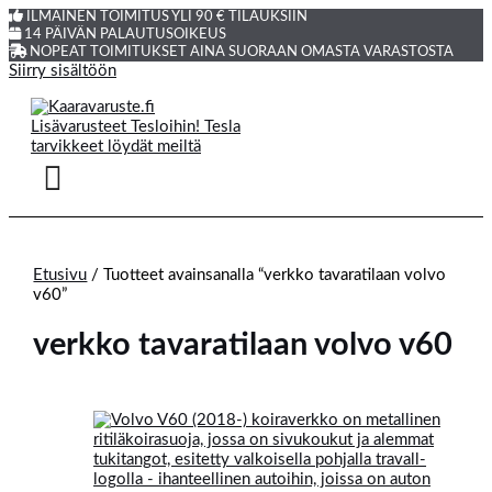
ILMAINEN TOIMITUS YLI 90 € TILAUKSIIN
14 PÄIVÄN PALAUTUSOIKEUS
NOPEAT TOIMITUKSET AINA SUORAAN OMASTA VARASTOSTA
Siirry sisältöön
Etusivu
/ Tuotteet avainsanalla “verkko tavaratilaan volvo
v60”
verkko tavaratilaan volvo v60