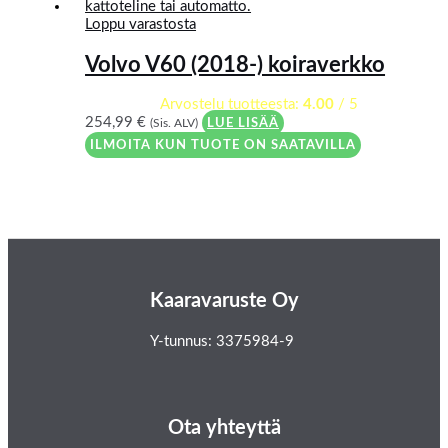
Loppu varastosta
Volvo V60 (2018-) koiraverkko
Arvostelu tuotteesta:
4.00
/ 5
254,99
€
(Sis. ALV)
LUE LISÄÄ
ILMOITA KUN TUOTE ON SAATAVILLA
Kaaravaruste Oy
Y-tunnus: 3375984-9
Ota yhteyttä