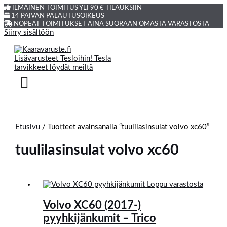
ILMAINEN TOIMITUS YLI 90 € TILAUKSIIN
14 PÄIVÄN PALAUTUSOIKEUS
NOPEAT TOIMITUKSET AINA SUORAAN OMASTA VARASTOSTA
Siirry sisältöön
Etusivu
/ Tuotteet avainsanalla “tuulilasinsulat volvo xc60”
tuulilasinsulat volvo xc60
Loppu varastosta
Volvo XC60 (2017-)
pyyhkijänkumit – Trico