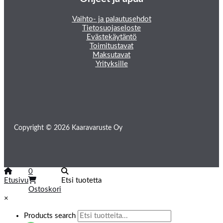
Vaihto- ja palautusehdot
Tietosuojaseloste
Evästekäytäntö
Toimitustavat
Maksutavat
Yrityksille
Copyright © 2026 Kaaravaruste Oy
0
Etusivu
Etsi tuotetta
Ostoskori
×
Products search