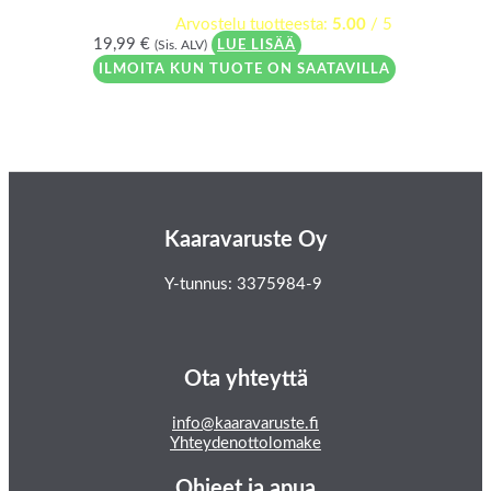
Arvostelu tuotteesta:
5.00
/ 5
19,99
€
(Sis. ALV)
LUE LISÄÄ
ILMOITA KUN TUOTE ON SAATAVILLA
Kaaravaruste Oy
Y-tunnus: 3375984-9
Ota yhteyttä
info@kaaravaruste.fi
Yhteydenottolomake
Ohjeet ja apua