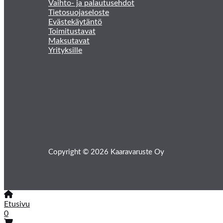
Vaihto- ja palautusehdot
Tietosuojaseloste
Evästekäytäntö
Toimitustavat
Maksutavat
Yrityksille
Copyright © 2026 Kaaravaruste Oy
Etusivu
0