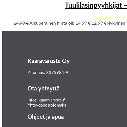
Tuulilasinpyyhkijät 
Arvostelu tuotte
14,99
€
Alkuperäinen hinta oli: 14,99 €.
12,99
€
Nykyinen h
Kaaravaruste Oy
Y-tunnus: 3375984-9
Ota yhteyttä
info@kaaravaruste.fi
Yhteydenottolomake
Ohjeet ja apua