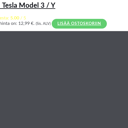
– Tesla Model 3 / Y
esta:
5.00
/ 5
inta on: 12,99 €.
(Sis. ALV)
LISÄÄ OSTOSKORIIN