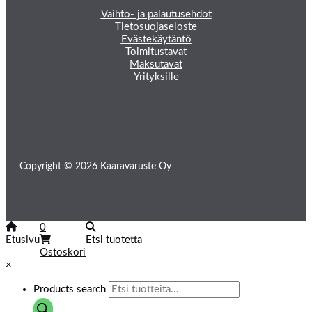
Vaihto- ja palautusehdot
Tietosuojaseloste
Evästekäytäntö
Toimitustavat
Maksutavat
Yrityksille
Copyright © 2026 Kaaravaruste Oy
0
Etusivu
Etsi tuotetta
Ostoskori
×
Products search