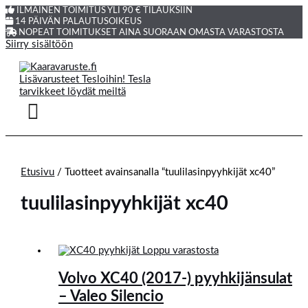
ILMAINEN TOIMITUS YLI 90 € TILAUKSIIN
14 PÄIVÄN PALAUTUSOIKEUS
NOPEAT TOIMITUKSET AINA SUORAAN OMASTA VARASTOSTA
Siirry sisältöön
Etusivu
/ Tuotteet avainsanalla “tuulilasinpyyhkijät xc40”
tuulilasinpyyhkijät xc40
Loppu varastosta
Volvo XC40 (2017-) pyyhkijänsulat
– Valeo Silencio