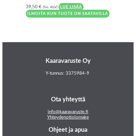
39,50
€
(Sis. ALV)
LUE LISÄÄ
ILMOITA KUN TUOTE ON SAATAVILLA
Kaaravaruste Oy
Y-tunnus: 3375984-9
Ota yhteyttä
info@kaaravaruste.fi
Yhteydenottolomake
Ohjeet ja apua