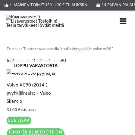
Siirry
ILMAINEN TOIMITUS YLI 90 € TILAUKSIIN
14 PÄIVÄN PALA
sisältöön
Etusivu
/ Tuotteet avainsanalla “tuulilasinpyyhkijät volvo xc90”
tuulilasinpyyhkijät volvo xc90
LOPPU VARASTOSTA
Volvo XC90 (2014-)
pyyhkijänsulat – Valeo
Silencio
31,00
€
(Sis. ALV)
LUE LISÄÄ
ILMOITA KUN TUOTE ON