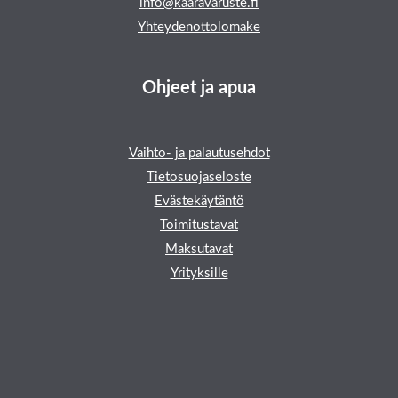
info@kaaravaruste.fi
Yhteydenottolomake
Ohjeet ja apua
Vaihto- ja palautusehdot
Tietosuojaseloste
Evästekäytäntö
Toimitustavat
Maksutavat
Yrityksille