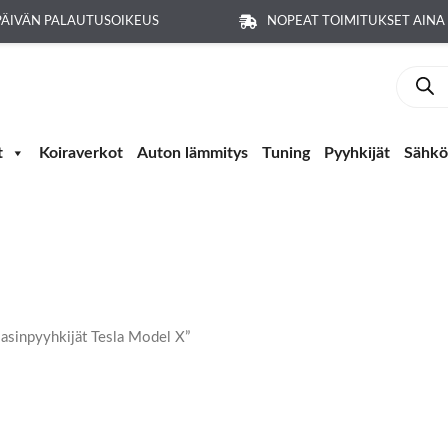
PÄIVÄN PALAUTUSOIKEUS
NOPEAT TOIMITUKSET AIN
Produc
search
t
Koiraverkot
Auton lämmitys
Tuning
Pyyhkijät
Sähkö-
ilasinpyyhkijät Tesla Model X”