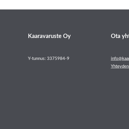
Kaaravaruste Oy
Ota yh
Y-tunnus: 3375984-9
info@kaar
Yhteyden