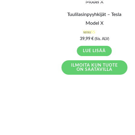
Tuulilasinpyyhkijät – Tesla
Model X
Arvostelu
39,99
€
(Sis. ALV)
tuotteesta:
5.00
/ 5
LUE LISÄÄ
ILMOITA KUN TUOTE
ON SAATAVILLA