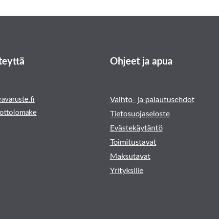
teyttä
Ohjeet ja apua
avaruste.fi
Vaihto- ja palautusehdot
ottolomake
Tietosuojaseloste
Evästekäytäntö
Toimitustavat
Maksutavat
Yrityksille