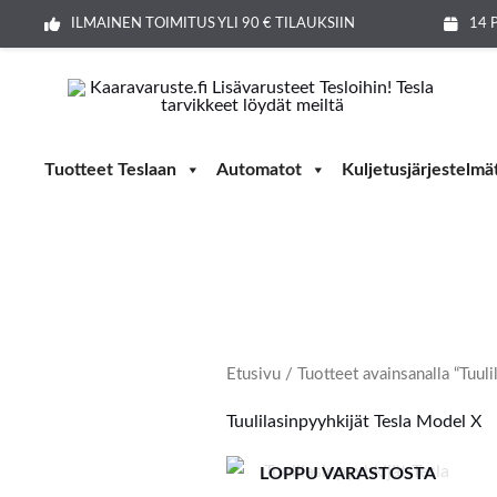
Siirry
ILMAINEN TOIMITUS YLI 90 € TILAUKSIIN
14 
sisältöön
Tuotteet Teslaan
Automatot
Kuljetusjärjestelmä
Etusivu
/ Tuotteet avainsanalla “Tuul
Tuulilasinpyyhkijät Tesla Model X
LOPPU VARASTOSTA