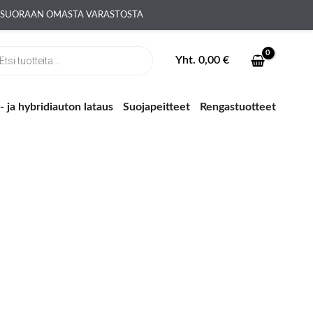
A SUORAAN OMASTA VARASTOSTA
ts
Yht.
0,00
€
 ja hybridiauton lataus
Suojapeitteet
Rengastuotteet