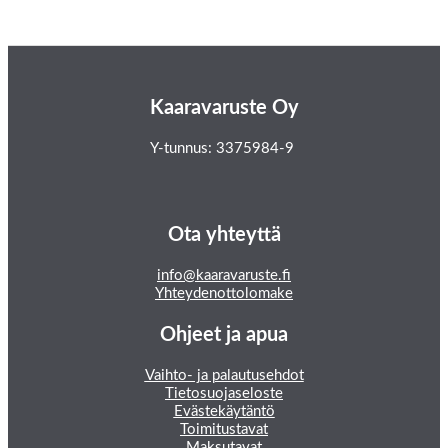
Kaaravaruste Oy
Y-tunnus: 3375984-9
Ota yhteyttä
info@kaaravaruste.fi
Yhteydenottolomake
Ohjeet ja apua
Vaihto- ja palautusehdot
Tietosuojaseloste
Evästekäytäntö
Toimitustavat
Maksutavat