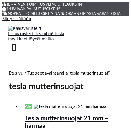
ILMAINEN TOIMITUS YLI 90 € TILAUKSIIN
14 PÄIVÄN PALAUTUSOIKEUS
NOPEAT TOIMITUKSET AINA SUORAAN OMASTA VARASTOSTA
Siirry sisältöön
Etusivu
/ Tuotteet avainsanalla “tesla mutterinsuojat”
tesla mutterinsuojat
Ale!
Tesla mutterinsuojat 21 mm –
harmaa